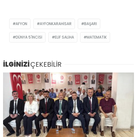
AFYON
AYFONKARAHISAR
BAŞARI
DÜNYA 5'INCISI
ELIF SALIHA
MATEMATIK
İLGİNİZİ
ÇEKEBİLİR