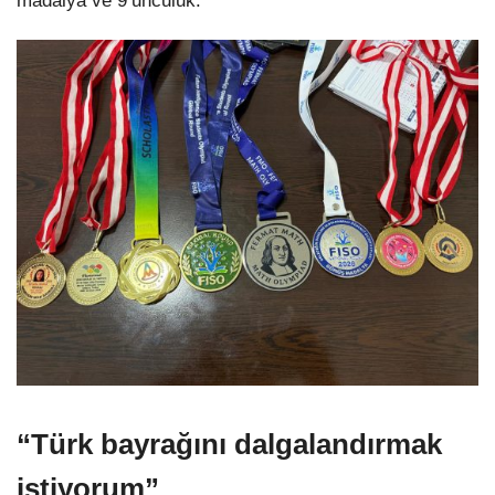
madalya ve 9’unculuk.
“Türk bayrağını dalgalandırmak
istiyorum”