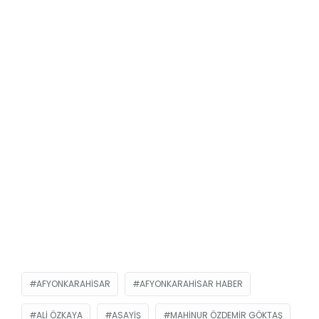
AFYONKARAHISAR
AFYONKARAHISAR HABER
ALI ÖZKAYA
ASAYIŞ
MAHINUR ÖZDEMIR GÖKTAŞ