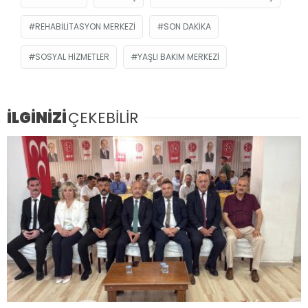
REHABILITASYON MERKEZI
SON DAKIKA
SOSYAL HIZMETLER
YAŞLI BAKIM MERKEZI
İLGİNİZİ
ÇEKEBİLİR