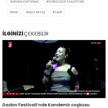
ARAMA KURTARMA
GÖNÜLLÜLÜK FAALIYETLERI.
İRAP
NACI AKTAŞ
TAMP
İLGİNİZİ
ÇEKEBİLİR
Dazkırı Festivali’nde Kandemir coşkusu