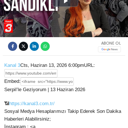
Play
Video
ABONE OL
Kanal 3
Cts, Haziran 13, 2026 6:00pm
URL:
Embed:
Serpil’le Geziyorum | 13 Haziran 2026
📶
https://kanal3.com.tr/
Sosyal Medya Hesaplarımızı Takip Ederek Son Dakika
Haberleri Alabilirsiniz;
İnstagram : <a