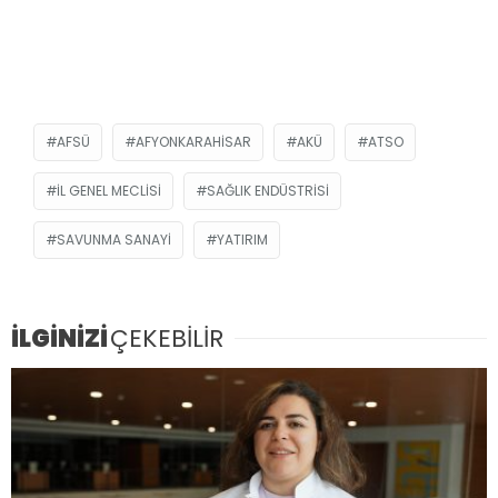
AFSÜ
AFYONKARAHISAR
AKÜ
ATSO
İL GENEL MECLISI
SAĞLIK ENDÜSTRISI
SAVUNMA SANAYI
YATIRIM
İLGİNİZİ
ÇEKEBİLİR