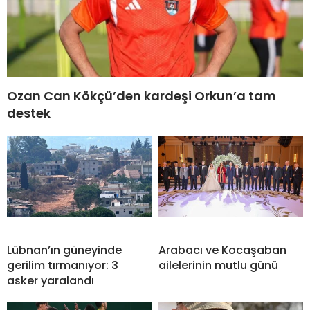
Ozan Can Kökçü’den kardeşi Orkun’a tam
destek
Lübnan’ın güneyinde
Arabacı ve Kocaşaban
gerilim tırmanıyor: 3
ailelerinin mutlu günü
asker yaralandı