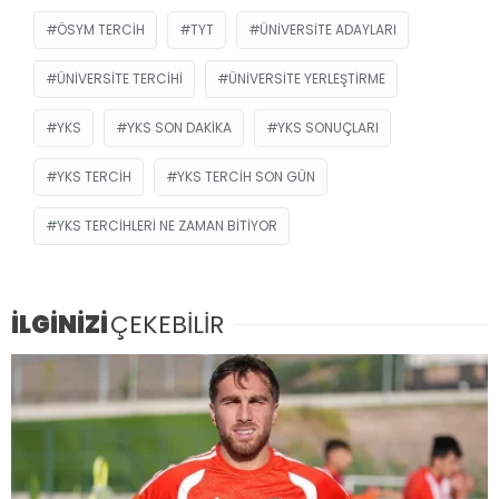
ÖSYM TERCIH
TYT
ÜNIVERSITE ADAYLARI
ÜNIVERSITE TERCIHI
ÜNIVERSITE YERLEŞTIRME
YKS
YKS SON DAKIKA
YKS SONUÇLARI
YKS TERCIH
YKS TERCIH SON GÜN
YKS TERCIHLERI NE ZAMAN BITIYOR
İLGİNİZİ
ÇEKEBİLİR