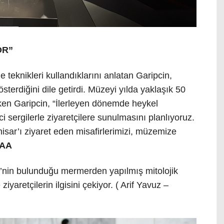
OR”
eknikleri kullandıklarını anlatan Garipcin,
österdiğini dile getirdi. Müzeyi yılda yaklaşık 50
çeken Garipcin, “İlerleyen dönemde heykel
sergilerle ziyaretçilere sunulmasını planlıyoruz.
isar’ı ziyaret eden misafirlerimizi, müzemize
>AA
e’nin bulunduğu mermerden yapılmış mitolojik
iyaretçilerin ilgisini çekiyor. ( Arif Yavuz –