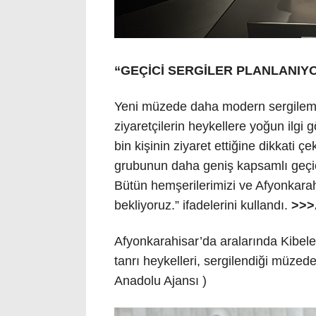
“GEÇİCİ SERGİLER PLANLANIY
Yeni müzede daha modern sergileme t
ziyaretçilerin heykellere yoğun ilgi g
bin kişinin ziyaret ettiğine dikkati 
grubunun daha geniş kapsamlı geçici 
Bütün hemşerilerimizi ve Afyonkarah
bekliyoruz.” ifadelerini kullandı.
>>
Afyonkarahisar’da aralarında Kibel
tanrı heykelleri, sergilendiği müzede z
Anadolu Ajansı )