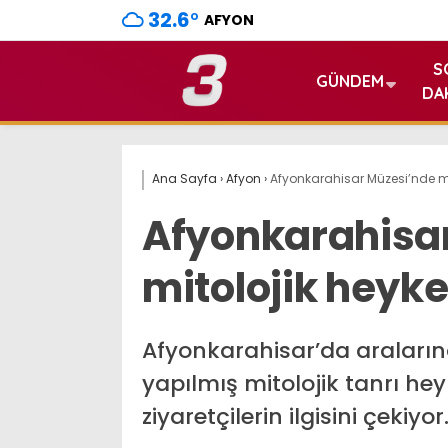
32.6
°
AFYON
S
GÜNDEM
DA
Ana Sayfa
›
Afyon
›
Afyonkarahisar Müzesi’nde mi
Afyonkarahisa
mitolojik heyke
Afyonkarahisar’da araları
yapılmış mitolojik tanrı hey
ziyaretçilerin ilgisini çekiyor