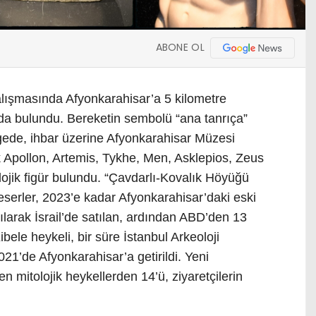
ABONE OL
alışmasında Afyonkarahisar’a 5 kilometre
nda bulundu. Bereketin sembolü “ana tanrıça”
ölgede, ihbar üzerine Afyonkarahisar Müzesi
k Apollon, Artemis, Tykhe, Men, Asklepios, Zeus
lojik figür bulundu. “Çavdarlı-Kovalık Höyüğü
eserler, 2023’e kadar Afyonkarahisar’daki eski
ılarak İsrail’de satılan, ardından ABD’den 13
ibele heykeli, bir süre İstanbul Arkeoloji
21’de Afyonkarahisar’a getirildi. Yeni
 mitolojik heykellerden 14’ü, ziyaretçilerin