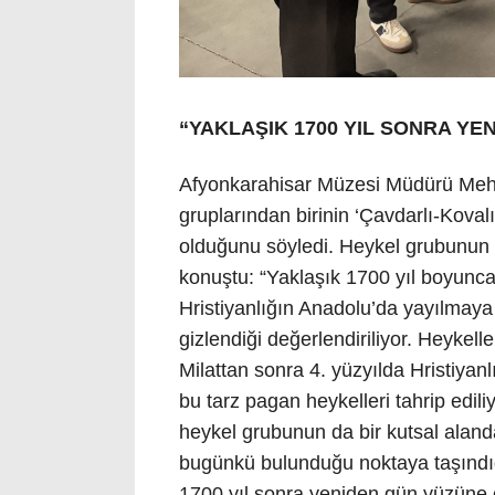
“YAKLAŞIK 1700 YIL SONRA YE
Afyonkarahisar Müzesi Müdürü Meh
gruplarından birinin ‘Çavdarlı-Koval
olduğunu söyledi. Heykel grubunun 
konuştu: “Yaklaşık 1700 yıl boyunca 
Hristiyanlığın Anadolu’da yayılmaya
gizlendiği değerlendiriliyor. Heykelle
Milattan sonra 4. yüzyılda Hristiya
bu tarz pagan heykelleri tahrip ediliy
heykel grubunun da bir kutsal aland
bugünkü bulunduğu noktaya taşındığ
1700 yıl sonra yeniden gün yüzüne çı