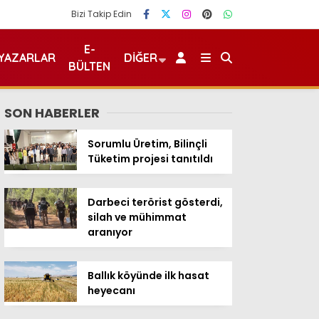
Bizi Takip Edin
E-
YAZARLAR
DIĞER
BÜLTEN
SON HABERLER
Sorumlu Üretim, Bilinçli
Tüketim projesi tanıtıldı
Darbeci terörist gösterdi,
silah ve mühimmat
aranıyor
Ballık köyünde ilk hasat
heyecanı