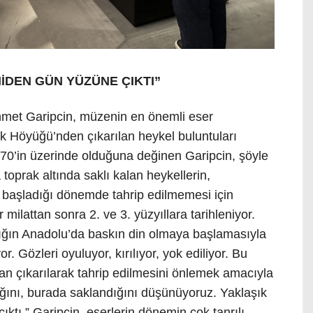
NİDEN GÜN YÜZÜNE ÇIKTI”
met Garipcin, müzenin en önemli eser
ık Höyüğü’nden çıkarılan heykel buluntuları
70’in üzerinde olduğuna değinen Garipcin, şöyle
toprak altında saklı kalan heykellerin,
 başladığı dönemde tahrip edilmemesi için
r milattan sonra 2. ve 3. yüzyıllara tarihleniyor.
nlığın Anadolu’da baskın din olmaya başlamasıyla
or. Gözleri oyuluyor, kırılıyor, yok ediliyor. Bu
an çıkarılarak tahrip edilmesini önlemek amacıyla
ını, burada saklandığını düşünüyoruz. Yaklaşık
ktı.” Garipcin, eserlerin dönemin çok tanrılı