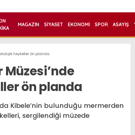
ON
MAGAZIN
SIYASET
EKONOMI
SPOR
ASAYIŞ
KIKA
tolojik heykeller ön planda
r Müzesi’nde
ller ön planda
nda Kibele’nin bulunduğu mermerden
kelleri, sergilendiği müzede
.