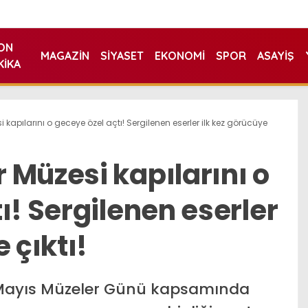
ON
MAGAZIN
SIYASET
EKONOMI
SPOR
ASAYIŞ
KIKA
kapılarını o geceye özel açtı! Sergilenen eserler ilk kez görücüye
 Müzesi kapılarını o
ı! Sergilenen eserler
 çıktı!
 Mayıs Müzeler Günü kapsamında