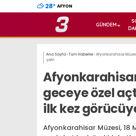
28
°
AFYON
S
GÜNDEM
DA
Ana Sayfa
›
Tüm Haberler
›
Afyonkarahisar Müzesi 
çıktı!
Afyonkarahisar
geceye özel açt
ilk kez görücüye
Afyonkarahisar Müzesi, 18