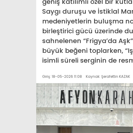
geniş katılımlı özel bir kut
Saygı duruşu ve İstiklal Mar
medeniyetlerin buluşma nok
birleştirici gücü üzerinde
sahnelenen “Frigya’da Aşk” 
büyük beğeni toplarken, “Iş
isimli süreli serginin de resm
Giriş: 18-05-2026 11:08
Kaynak: Şerafettin KAZAK