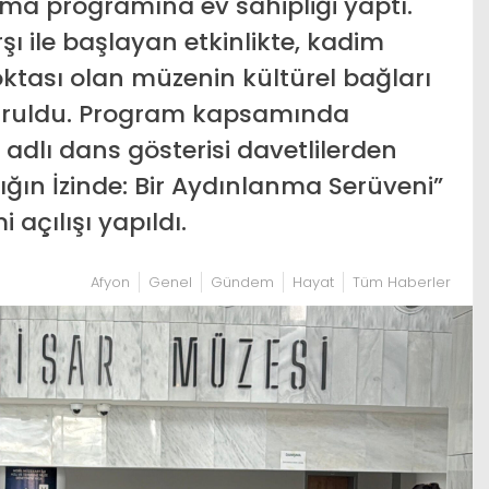
lama programına ev sahipliği yaptı.
şı ile başlayan etkinlikte, kadim
tası olan müzenin kültürel bağları
 duruldu. Program kapsamında
adlı dans gösterisi davetlilerden
ığın İzinde: Bir Aydınlanma Serüveni”
i açılışı yapıldı.
Afyon
Genel
Gündem
Hayat
Tüm Haberler