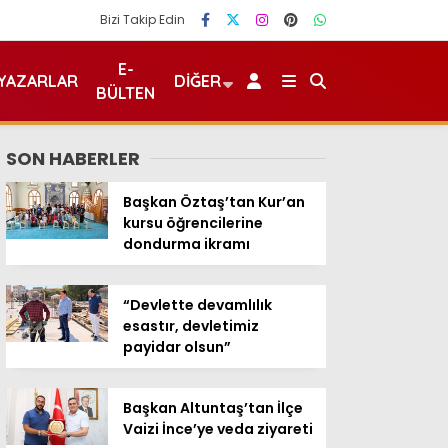
Bizi Takip Edin
E-
YAZARLAR
DIĞER
BÜLTEN
SON HABERLER
Başkan Öztaş’tan Kur’an
kursu öğrencilerine
dondurma ikramı
“Devlette devamlılık
esastır, devletimiz
payidar olsun”
Başkan Altuntaş’tan İlçe
Vaizi İnce’ye veda ziyareti