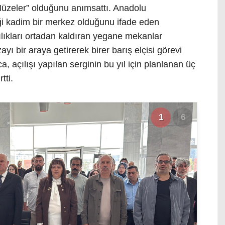
Müzeler” olduğunu anımsattı. Anadolu
iği kadim bir merkez olduğunu ifade eden
lılıkları ortadan kaldıran yegane mekanlar
yı bir araya getirerek birer barış elçisi görevi
a, açılışı yapılan serginin bu yıl için planlanan üç
tti.
1
6