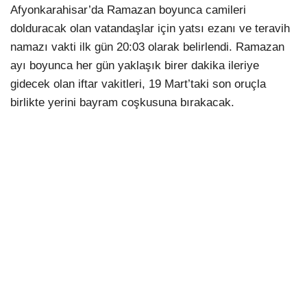
22 Şubat Pazar
06:11
18:49
Afyonkarahisar’da Ramazan boyunca camileri
Gün
dolduracak olan vatandaşlar için yatsı ezanı ve teravih
5.
23 Şubat
namazı vakti ilk gün 20:03 olarak belirlendi. Ramazan
06:10
18:50
Gün
Pazartesi
ayı boyunca her gün yaklaşık birer dakika ileriye
gidecek olan iftar vakitleri, 19 Mart’taki son oruçla
6.
24 Şubat Salı
06:09
18:51
birlikte yerini bayram coşkusuna bırakacak.
Gün
7.
25 Şubat
06:07
18:52
Gün
Çarşamba