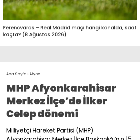
Ferencvaros – Real Madrid maçı hangi kanalda, saat
kaçta? (8 Ağustos 2026)
Ana Sayfa
›
Afyon
MHP Afyonkarahisar
Merkez İlçe’de İlker
Celep dönemi
Milliyetçi Hareket Partisi (MHP)
Afyonkarahisar Merkez İlçe Başkanlığı’nın 15.