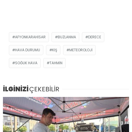
AFYONKARAHISAR
BUZLANMA
DERECE
HAVA DURUMU
KIŞ
METEOROLOJI
SOĞUK HAVA
TAHMIN
İLGİNİZİ
ÇEKEBİLİR