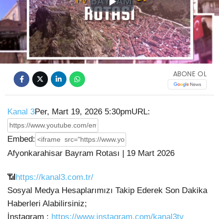
Play
Video
ABONE OL
Kanal 3
Per, Mart 19, 2026 5:30pm
URL:
Embed:
Afyonkarahisar Bayram Rotası | 19 Mart 2026
📶
https://kanal3.com.tr/
Sosyal Medya Hesaplarımızı Takip Ederek Son Dakika
Haberleri Alabilirsiniz;
İnstagram :
https://www.instagram.com/kanal3tv