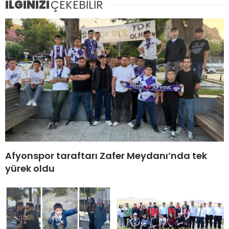
İLGİNİZİ
ÇEKEBİLİR
Afyonspor taraftarı Zafer Meydanı’nda tek
yürek oldu