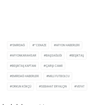
‘EMIRDAĞ
’’CENAZE
AFYON HABERLERI
AFYONKARAHISAR
BAŞSAĞLIĞI
BEŞIKTAŞ
BEŞIKTAŞ KAPTANI
ÇARŞI CAMII
EMIRDAĞ HABERLERI
MILLI FUTBOLCU
ORKUN KÖKÇÜ
SEBAHAT ERYALÇIN
VEFAT