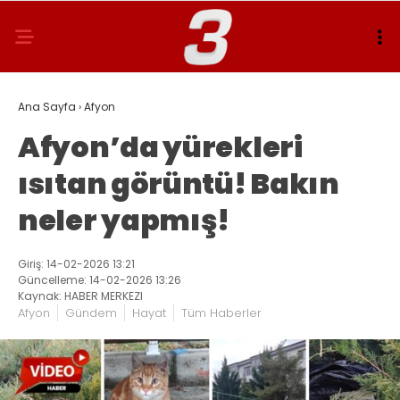
Ana Sayfa
›
Afyon
Afyon’da yürekleri
ısıtan görüntü! Bakın
neler yapmış!
Giriş: 14-02-2026 13:21
Güncelleme: 14-02-2026 13:26
Kaynak: HABER MERKEZI
Afyon
Gündem
Hayat
Tüm Haberler