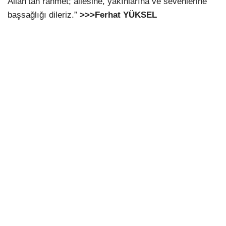
Allah’tan rahmet; ailesine, yakınlarına ve sevenlerine
başsağlığı dileriz.”
>>>Ferhat YÜKSEL