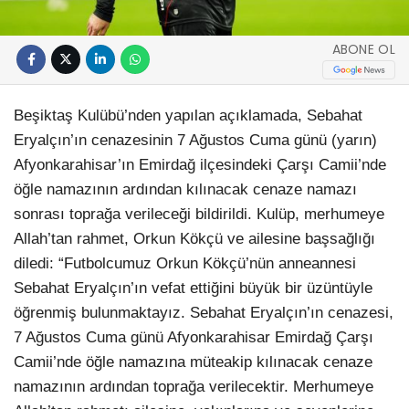
ABONE OL
Beşiktaş Kulübü’nden yapılan açıklamada, Sebahat
Eryalçın’ın cenazesinin 7 Ağustos Cuma günü (yarın)
Afyonkarahisar’ın Emirdağ ilçesindeki Çarşı Camii’nde
öğle namazının ardından kılınacak cenaze namazı
sonrası toprağa verileceği bildirildi. Kulüp, merhumeye
Allah’tan rahmet, Orkun Kökçü ve ailesine başsağlığı
diledi: “Futbolcumuz Orkun Kökçü’nün anneannesi
Sebahat Eryalçın’ın vefat ettiğini büyük bir üzüntüyle
öğrenmiş bulunmaktayız. Sebahat Eryalçın’ın cenazesi,
7 Ağustos Cuma günü Afyonkarahisar Emirdağ Çarşı
Camii’nde öğle namazına müteakip kılınacak cenaze
namazının ardından toprağa verilecektir. Merhumeye