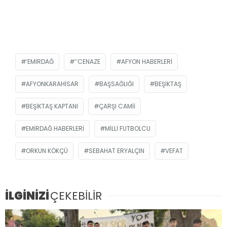
‘EMIRDAĞ
’’CENAZE
AFYON HABERLERI
AFYONKARAHISAR
BAŞSAĞLIĞI
BEŞIKTAŞ
BEŞIKTAŞ KAPTANI
ÇARŞI CAMII
EMIRDAĞ HABERLERI
MILLI FUTBOLCU
ORKUN KÖKÇÜ
SEBAHAT ERYALÇIN
VEFAT
İLGİNİZİ
ÇEKEBİLİR