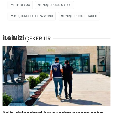
TUTUKLAMA
UYUŞTURUCU MADDE
UYUŞTURUCU OPERASYONU
UYUŞTURUCU TICARETI
İLGİNİZİ
ÇEKEBİLİR
Polis, dolandırıcılık suçundan aranan şahsı