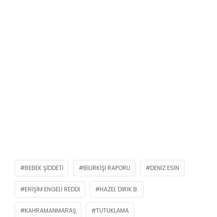
BEBEK ŞİDDETİ
BILIRKIŞI RAPORU
DENIZ ESIN
ERIŞIM ENGELI REDDI
HAZEL DIRIK B.
KAHRAMANMARAŞ
TUTUKLAMA