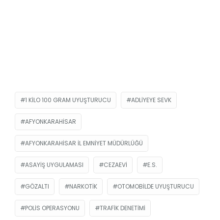
1 KILO 100 GRAM UYUŞTURUCU
ADLIYEYE SEVK
AFYONKARAHISAR
AFYONKARAHISAR İL EMNIYET MÜDÜRLÜĞÜ
ASAYIŞ UYGULAMASI
CEZAEVI
E.S.
GÖZALTI
NARKOTIK
OTOMOBILDE UYUŞTURUCU
POLIS OPERASYONU
TRAFIK DENETIMI