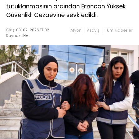
tutuklanmasının ardından Erzincan Yüksek
Güvenlikli Cezaevine sevk edildi.
Giriş: 03-02-2026 17:02
Afyon
Asayiş
Tüm Haberler
Kaynak: İHA