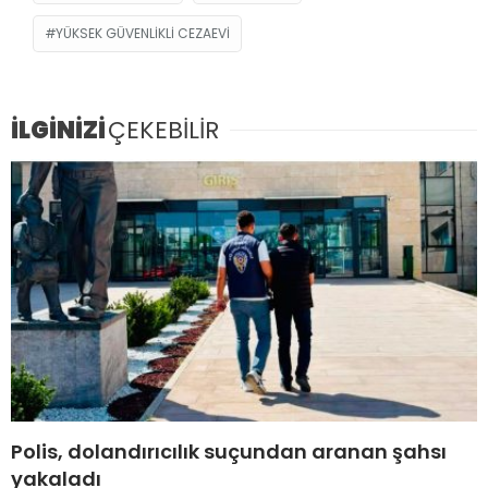
YÜKSEK GÜVENLIKLI CEZAEVI
İLGİNİZİ
ÇEKEBİLİR
Polis, dolandırıcılık suçundan aranan şahsı
yakaladı