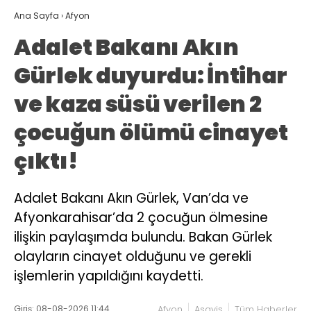
Ana Sayfa
›
Afyon
Adalet Bakanı Akın
Gürlek duyurdu: İntihar
ve kaza süsü verilen 2
çocuğun ölümü cinayet
çıktı!
Adalet Bakanı Akın Gürlek, Van’da ve
Afyonkarahisar’da 2 çocuğun ölmesine
ilişkin paylaşımda bulundu. Bakan Gürlek
olayların cinayet olduğunu ve gerekli
işlemlerin yapıldığını kaydetti.
Giriş: 08-08-2026 11:44
Afyon
Asayiş
Tüm Haberler