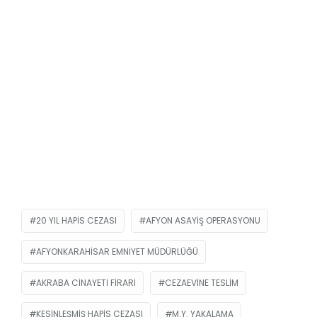
20 YIL HAPIS CEZASI
AFYON ASAYIŞ OPERASYONU
AFYONKARAHISAR EMNIYET MÜDÜRLÜĞÜ
AKRABA CINAYETI FIRARI
CEZAEVINE TESLIM
KESINLEŞMIŞ HAPIS CEZASI
M.Y. YAKALAMA