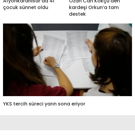
Afyonkarahisar’da 41
Ozan Can Kökçü’den
çocuk sünnet oldu
kardeşi Orkun’a tam
destek
YKS tercih süreci yarın sona eriyor