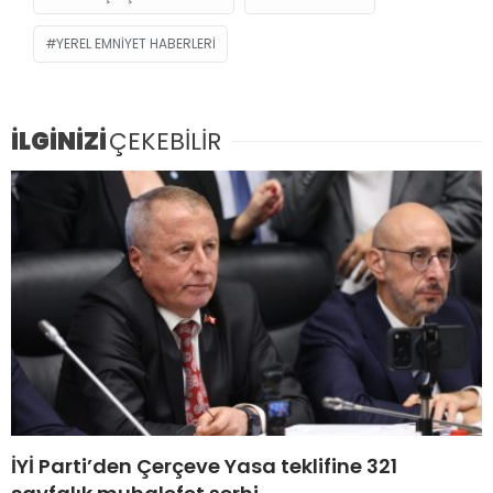
YEREL EMNIYET HABERLERI
İLGİNİZİ
ÇEKEBİLİR
İYİ Parti’den Çerçeve Yasa teklifine 321