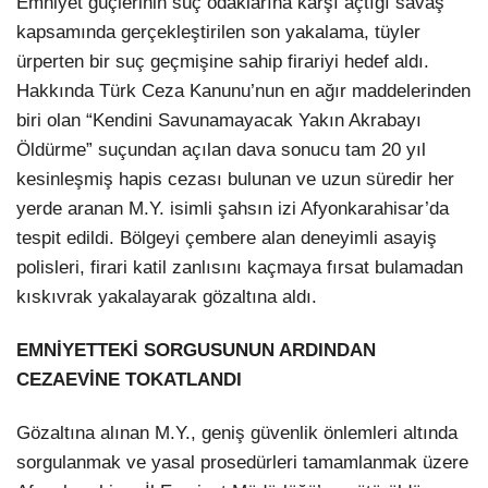
Emniyet güçlerinin suç odaklarına karşı açtığı savaş
kapsamında gerçekleştirilen son yakalama, tüyler
ürperten bir suç geçmişine sahip firariyi hedef aldı.
Hakkında Türk Ceza Kanunu’nun en ağır maddelerinden
biri olan “Kendini Savunamayacak Yakın Akrabayı
Öldürme” suçundan açılan dava sonucu tam 20 yıl
kesinleşmiş hapis cezası bulunan ve uzun süredir her
yerde aranan M.Y. isimli şahsın izi Afyonkarahisar’da
tespit edildi. Bölgeyi çembere alan deneyimli asayiş
polisleri, firari katil zanlısını kaçmaya fırsat bulamadan
kıskıvrak yakalayarak gözaltına aldı.
EMNİYETTEKİ SORGUSUNUN ARDINDAN
CEZAEVİNE TOKATLANDI
Gözaltına alınan M.Y., geniş güvenlik önlemleri altında
sorgulanmak ve yasal prosedürleri tamamlanmak üzere