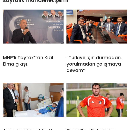
sayfalık muhalefet şerhi
MHP’li Taytak’tan Kızıl
“Türkiye için durmadan,
Elma çıkışı
yorulmadan çalışmaya
devam”