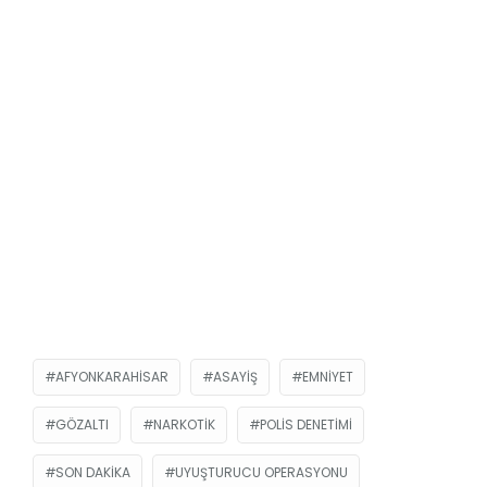
AFYONKARAHISAR
ASAYIŞ
EMNIYET
GÖZALTI
NARKOTIK
POLIS DENETIMI
SON DAKIKA
UYUŞTURUCU OPERASYONU