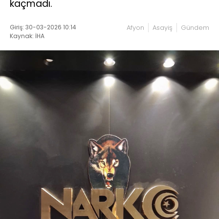
kaçmadı.
Giriş: 30-03-2026 10:14
Afyon
Asayiş
Gündem
Kaynak: İHA