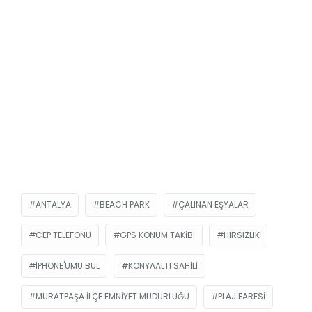
ANTALYA
BEACH PARK
ÇALINAN EŞYALAR
CEP TELEFONU
GPS KONUM TAKIBI
HIRSIZLIK
IPHONE'UMU BUL
KONYAALTI SAHILI
MURATPAŞA İLÇE EMNIYET MÜDÜRLÜĞÜ
PLAJ FARESI