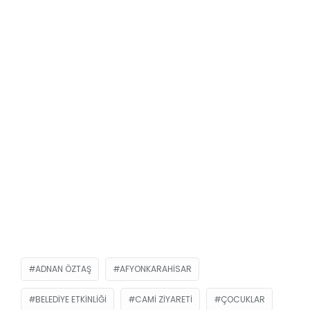
ADNAN ÖZTAŞ
AFYONKARAHISAR
BELEDIYE ETKINLIĞI
CAMI ZIYARETI
ÇOCUKLAR