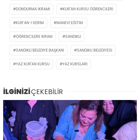
DONDURMA IKRAMI
KUR'AN KURSU ÖĞRENCILERI
KUR’AN-I KERIM
MANEVI EĞITIM.
ÖĞRENCILERE IKRAM
SANDIKLI
SANDIKLI BELEDIYE BAŞKANI
SANDIKLI BELEDIYESI
YAZ KUR'AN KURSU
YAZ KURSLARI
İLGİNİZİ
ÇEKEBİLİR