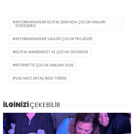
AFYONKARAHISAR DIJITAL DÜNYADA ÇOCUK HAKLARI
SÖZLEŞMESI
AFYONKARAHISAR VALILIĞI ÇOCUK PROJELERI
DIJITAL MAHREMIYET VE ÇOCUK GÜVENLIĞI
İNTERNETTE ÇOCUK HAKLARI 2026
VALI NACI AKTAŞ İMZA TÖRENI
İLGİNİZİ
ÇEKEBİLİR