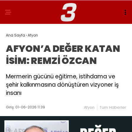
Ana Sayfa
›
Afyon
AFYON’A DEĞER KATAN
İSİM: REMZİ ÖZCAN
Mermerin gücünü eğitime, istihdama ve
şehir kalkınmasına dönüştüren vizyoner iş
insanı
Giriş: 01-06-2026 11:39
Afyon
Tüm Haberler