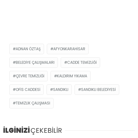
ADNAN ÖZTAŞ
AFYONKARAHISAR
BELEDIYE ÇALIŞMALARI
CADDE TEMIZLIĞI
ÇEVRE TEMIZLIĞI
KALDIRIM YIKAMA
OFIS CADDESI
SANDIKLI
SANDIKLI BELEDIYESI
TEMIZLIK ÇALIŞMASI
İLGİNİZİ
ÇEKEBİLİR