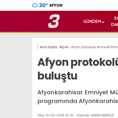
30
°
AFYON
S
GÜNDEM
DA
Ana Sayfa
›
Afyon
›
Afyon protokolü emniyet iftar
Afyon protokol
buluştu
Afyonkarahisar Emniyet Mü
programında Afyonkarahisar
Giriş: 13-03-2026 22:30
Kaynak: HABER MERKEZI