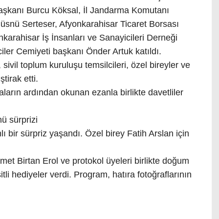
Başkanı Burcu Köksal, İl Jandarma Komutanı
snü Serteser, Afyonkarahisar Ticaret Borsası
arahisar İş İnsanları ve Sanayicileri Derneği
ler Cemiyeti başkanı Önder Artuk katıldı.
sivil toplum kuruluşu temsilcileri, özel bireyler ve
ştirak etti.
aların ardından okunan ezanla birlikte davetliler
ü sürprizi
ı bir sürpriz yaşandı. Özel birey Fatih Arslan için
et Birtan Erol ve protokol üyeleri birlikte doğum
li hediyeler verdi. Program, hatıra fotoğraflarının