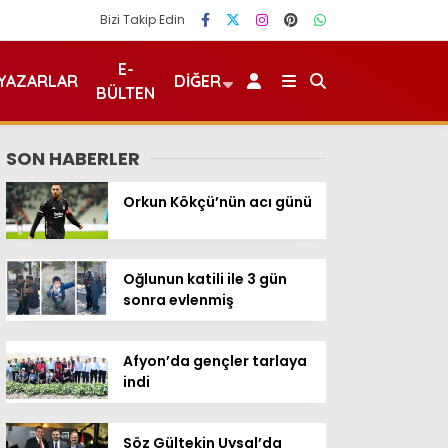
Bizi Takip Edin
E-
YAZARLAR
DIĞER
BÜLTEN
SON HABERLER
Orkun Kökçü’nün acı günü
Oğlunun katili ile 3 gün
sonra evlenmiş
Afyon’da gençler tarlaya
indi
Söz Gültekin Uysal’da