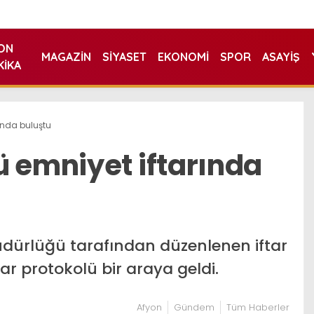
ON
MAGAZIN
SIYASET
EKONOMI
SPOR
ASAYIŞ
KIKA
ında buluştu
ü emniyet iftarında
dürlüğü tarafından düzenlenen iftar
 protokolü bir araya geldi.
Afyon
Gündem
Tüm Haberler