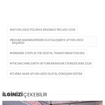
AFYON LISESI POLONYA ERASMUS PROJESI 2026
BUHAR MAKINELERINDEN DIJITALLEŞMEYE AFYON LISESI
BAŞARISI
GREENER STEPS IN THE DIGITAL TRANSFORMATION ERA
THE MACHINE EARTH AFYONKARAHISAR ETKINLIĞI EKIM 2026
TUĞBA AKAR AFYON LISESI DIJITAL DÖNÜŞÜM EĞITIMI
İLGİNİZİ
ÇEKEBİLİR