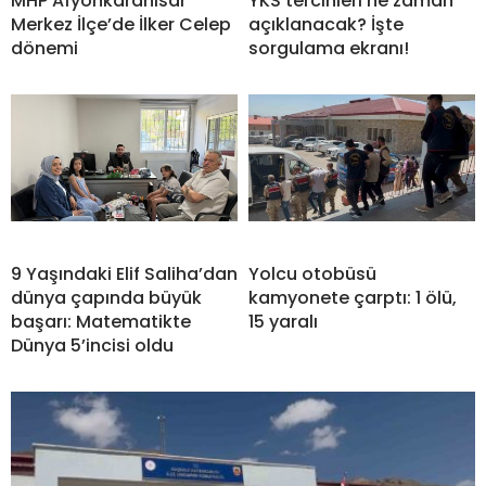
MHP Afyonkarahisar
YKS tercihleri ne zaman
Merkez İlçe’de İlker Celep
açıklanacak? İşte
dönemi
sorgulama ekranı!
9 Yaşındaki Elif Saliha’dan
Yolcu otobüsü
dünya çapında büyük
kamyonete çarptı: 1 ölü,
başarı: Matematikte
15 yaralı
Dünya 5’incisi oldu