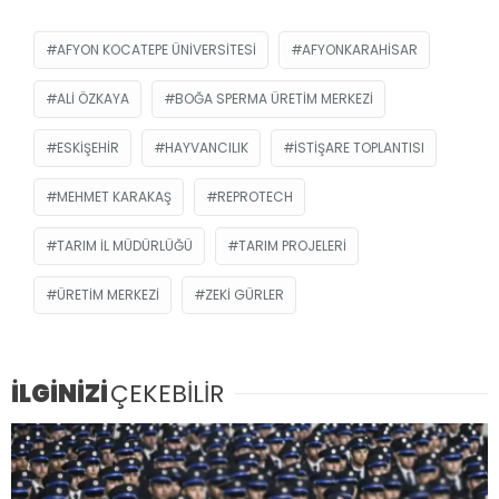
AFYON KOCATEPE ÜNIVERSITESI
AFYONKARAHISAR
ALI ÖZKAYA
BOĞA SPERMA ÜRETIM MERKEZI
ESKIŞEHIR
HAYVANCILIK
ISTIŞARE TOPLANTISI
MEHMET KARAKAŞ
REPROTECH
TARIM IL MÜDÜRLÜĞÜ
TARIM PROJELERI
ÜRETIM MERKEZI
ZEKI GÜRLER
İLGİNİZİ
ÇEKEBİLİR