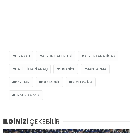
8 YARALI
AFYON HABERLERI
AFYONKARAHISAR
HAFIF TICARI ARAÇ
İHSANIYE
JANDARMA
KAYIHAN
OTOMOBIL
SON DAKIKA
TRAFIK KAZASI
İLGİNİZİ
ÇEKEBİLİR