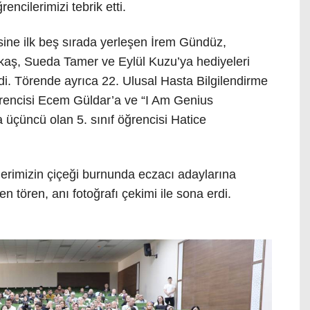
ncilerimizi tebrik etti.
ne ilk beş sırada yerleşen İrem Gündüz,
aş, Sueda Tamer ve Eylül Kuzu’ya hediyeleri
ldi. Törende ayrıca 22. Ulusal Hasta Bilgilendirme
öğrencisi Ecem Güldar’a ve “I Am Genius
a üçüncü olan 5. sınıf öğrencisi Hatice
erimizin çiçeği burnunda eczacı adaylarına
en tören, anı fotoğrafı çekimi ile sona erdi.