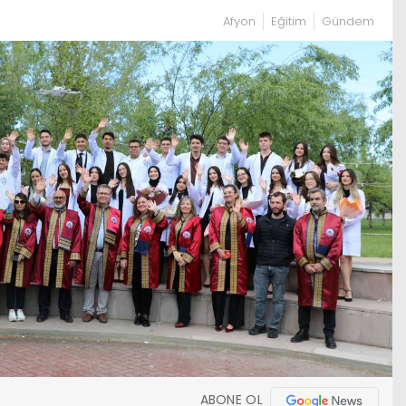
Afyon
Eğitim
Gündem
ABONE OL