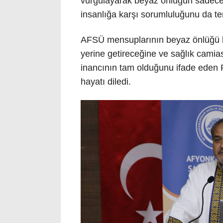
vurgulayarak beyaz önlüğün sadece b
insanlığa karşı sorumluluğunu da tems
AFSÜ mensuplarının beyaz önlüğü lay
yerine getireceğine ve sağlık camias
inancının tam olduğunu ifade eden Pr
hayatı diledi.