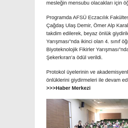
mesleğin mensubu olacakları için öğre
Programda AFSÜ Eczacılık Fakültesi
Çağdaş Ulaş Demir, Ömer Alp Karak
takdim edilerek, beyaz önlük giydiri
Yarışması”nda ikinci olan 4. sınıf 
Biyoteknolojik Fikirler Yarışması”nd
Şekerkıran’a ödül verildi.
Protokol üyelerinin ve akademisyenl
önlüklerini giydirmeleri ile devam ed
>>>Haber Merkezi