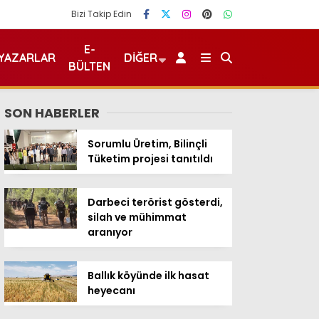
Bizi Takip Edin
E-
YAZARLAR
DIĞER
BÜLTEN
SON HABERLER
Sorumlu Üretim, Bilinçli
Tüketim projesi tanıtıldı
Darbeci terörist gösterdi,
silah ve mühimmat
aranıyor
Ballık köyünde ilk hasat
heyecanı