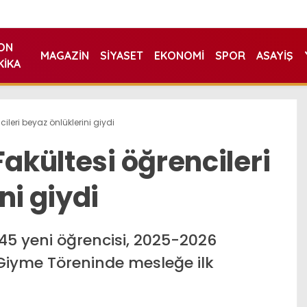
ON
MAGAZIN
SIYASET
EKONOMI
SPOR
ASAYIŞ
KIKA
cileri beyaz önlüklerini giydi
Fakültesi öğrencileri
ni giydi
 45 yeni öğrencisi, 2025-2026
Giyme Töreninde mesleğe ilk