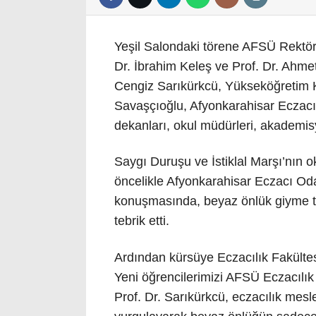
Yeşil Salondaki törene AFSÜ Rektörü
Dr. İbrahim Keleş ve Prof. Dr. Ahmet
Cengiz Sarıkürkcü, Yükseköğretim 
Savaşçıoğlu, Afyonkarahisar Eczacı
dekanları, okul müdürleri, akademisye
Saygı Duruşu ve İstiklal Marşı’nın
öncelikle Afyonkarahisar Eczacı Od
konuşmasında, beyaz önlük giyme tör
tebrik etti.
Ardından kürsüye Eczacılık Fakültes
Yeni öğrencilerimizi AFSÜ Eczacılık F
Prof. Dr. Sarıkürkcü, eczacılık mesl