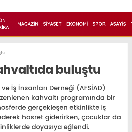
ON
MAGAZIN
SIYASET
EKONOMI
SPOR
ASAYIŞ
KIKA
ştu
ahvaltıda buluştu
 ve İş İnsanları Derneği (AFSİAD)
e düzenlenen kahvaltı programında bir
osferde gerçekleşen etkinlikte iş
 ederek hasret giderirken, çocuklar da
kinliklerde doyasıya eğlendi.