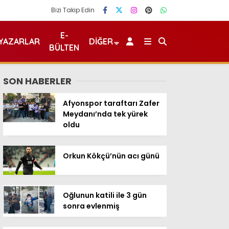
Bizi Takip Edin
E-
YAZARLAR
DIĞER
BÜLTEN
SON HABERLER
Afyonspor taraftarı Zafer
Meydanı’nda tek yürek
oldu
Orkun Kökçü’nün acı günü
Oğlunun katili ile 3 gün
sonra evlenmiş