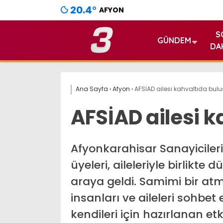
20.4
°
AFYON
S
GÜNDEM
DA
Ana Sayfa
›
Afyon
›
AFSİAD ailesi kahvaltıda bulu
AFSİAD ailesi k
Afyonkarahisar Sanayicileri
üyeleri, aileleriyle birlikt
araya geldi. Samimi bir atm
insanları ve aileleri sohbet
kendileri için hazırlanan et