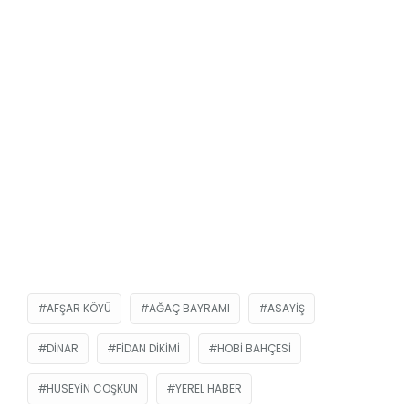
AFŞAR KÖYÜ
AĞAÇ BAYRAMI
ASAYIŞ
DINAR
FIDAN DIKIMI
HOBI BAHÇESI
HÜSEYIN COŞKUN
YEREL HABER