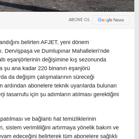
ABONE OL
andığını belirten AFJET, yeni dönem
aştı. Dervişpaşa ve Dumlupınar Mahalleleri’nde
tı eşanjörlerinin değişimine kış sezonunda
da şu ana kadar 220 binanın eşanjörü
arda da değişim çalışmalarının süreceği
ın ardından abonelere teknik uyarılarda bulunan
ji tasarrufu için şu adımların atılması gerektiğini
patılması ve bağlantı hat temizliklerinin
ri, sistem verimliliğini artırmaya yönelik bakım ve
 devam edeceğini belirterek tüm abonelere sağlıklı