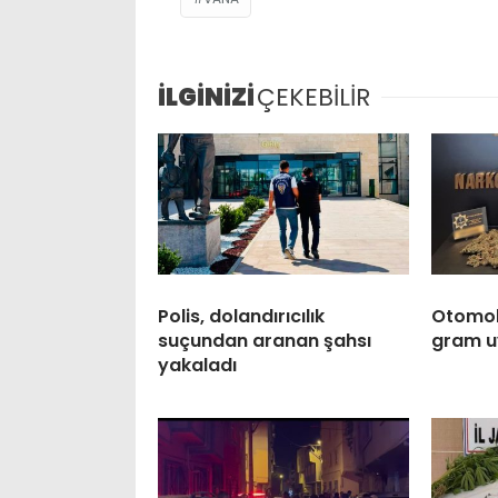
İLGİNİZİ
ÇEKEBİLİR
Polis, dolandırıcılık
Otomobi
suçundan aranan şahsı
gram u
yakaladı