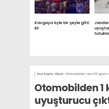
Kavgaya öyle bir şeyle gitti
Janda
ki!
uyuştu
tutukl
Ana Sayfa
›
Afyon
›
Otomobilden 1 kilo 100 gram u
Otomobilden 1 
uyuşturucu çık