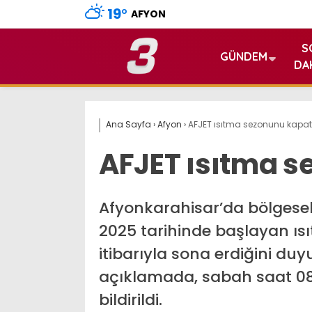
19
°
AFYON
S
GÜNDEM
DA
Ana Sayfa
›
Afyon
›
AFJET ısıtma sezonunu kapat
AFJET ısıtma s
Afyonkarahisar’da bölgesel
2025 tarihinde başlayan ıs
itibarıyla sona erdiğini duy
açıklamada, sabah saat 08.0
bildirildi.