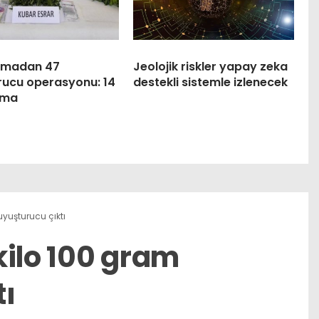
rmadan 47
Jeolojik riskler yapay zeka
rucu operasyonu: 14
destekli sistemle izlenecek
ama
yuşturucu çıktı
kilo 100 gram
tı