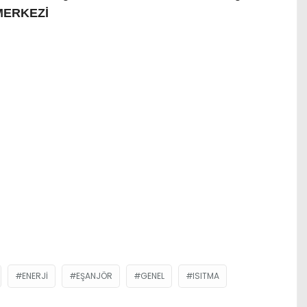
MERKEZİ
ENERJI
EŞANJÖR
GENEL
ISITMA