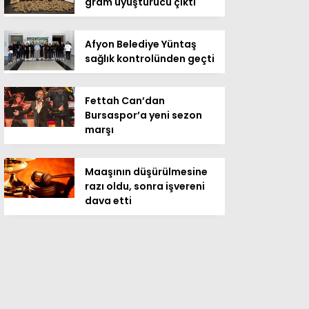
gram uyuşturucu çıktı
Afyon Belediye Yüntaş
sağlık kontrolünden geçti
Fettah Can’dan
Bursaspor’a yeni sezon
marşı
Maaşının düşürülmesine
razı oldu, sonra işvereni
dava etti