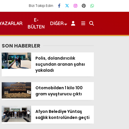
Bizi Takip Edin
E-
YAZARLAR
DIĞER
BÜLTEN
SON HABERLER
Polis, dolandırıcılık
suçundan aranan şahsı
yakaladı
Otomobilden 1 kilo 100
gram uyuşturucu çıktı
Afyon Belediye Yüntaş
sağlık kontrolünden geçti