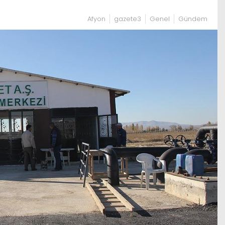
Afyon
gazete3
Genel
Gündem