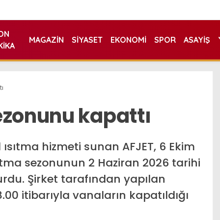
ON
MAGAZIN
SIYASET
EKONOMI
SPOR
ASAYIŞ
KIKA
tı
ezonunu kapattı
 ısıtma hizmeti sunan AFJET, 6 Ekim
ıtma sezonunun 2 Haziran 2026 tarihi
urdu. Şirket tarafından yapılan
0 itibarıyla vanaların kapatıldığı