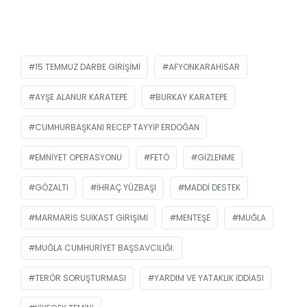
15 TEMMUZ DARBE GIRIŞIMI
AFYONKARAHISAR
AYŞE ALANUR KARATEPE
BURKAY KARATEPE
CUMHURBAŞKANI RECEP TAYYIP ERDOĞAN
EMNIYET OPERASYONU
FETÖ
GIZLENME
GÖZALTI
IHRAÇ YÜZBAŞI
MADDI DESTEK
MARMARIS SUIKAST GIRIŞIMI
MENTEŞE
MUĞLA
MUĞLA CUMHURIYET BAŞSAVCILIĞI.
TERÖR SORUŞTURMASI
YARDIM VE YATAKLIK IDDIASI