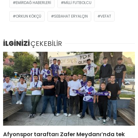
EMIRDAĞ HABERLERI
MILLI FUTBOLCU
ORKUN KÖKÇÜ
SEBAHAT ERYALÇIN
VEFAT
İLGİNİZİ
ÇEKEBİLİR
Afyonspor taraftarı Zafer Meydanı’nda tek