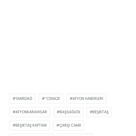
‘EMIRDAĞ
’’CENAZE
AFYON HABERLERI
AFYONKARAHISAR
BAŞSAĞLIĞI
BEŞIKTAŞ
BEŞIKTAŞ KAPTANI
ÇARŞI CAMII