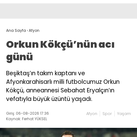
Ana Sayfa
›
Afyon
Orkun Kökçü’nün acı
günü
Beşiktaş’ın takım kaptanı ve
Afyonkarahisarlı milli futbolcumuz Orkun
Kökçü, anneannesi Sebahat Eryalçın’ın
vefatıyla büyük üzüntü yaşadı.
Giriş: 06-08-2026 17:36
Afyon
Spor
Yaşam
Kaynak: Ferhat YÜKSEL