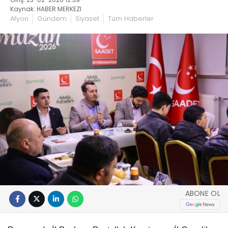
Kaynak: HABER MERKEZI
Afyon
Gündem
Siyaset
Tüm Haberler
ABONE OL