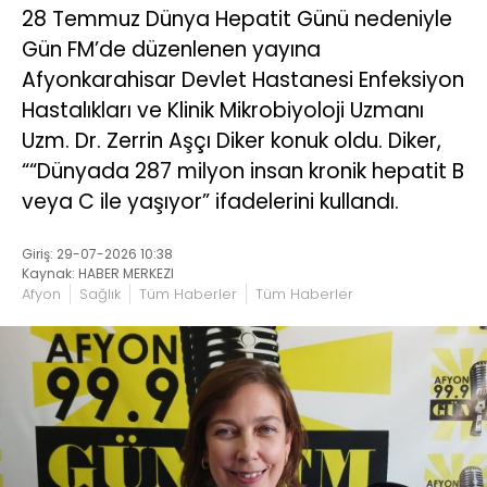
28 Temmuz Dünya Hepatit Günü nedeniyle
Gün FM’de düzenlenen yayına
Afyonkarahisar Devlet Hastanesi Enfeksiyon
Hastalıkları ve Klinik Mikrobiyoloji Uzmanı
Uzm. Dr. Zerrin Aşçı Diker konuk oldu. Diker,
““Dünyada 287 milyon insan kronik hepatit B
veya C ile yaşıyor” ifadelerini kullandı.
Giriş: 29-07-2026 10:38
Kaynak: HABER MERKEZI
Afyon
Sağlık
Tüm Haberler
Tüm Haberler