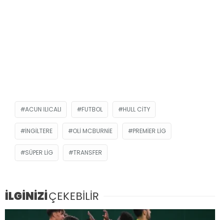
ACUN ILICALI
FUTBOL
HULL CITY
İNGILTERE
OLI MCBURNIE
PREMIER LIG
SÜPER LIG
TRANSFER
İLGİNİZİ
ÇEKEBİLİR