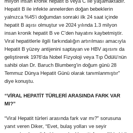
milyon insan kronik hepatit B veya C ile yaşamaktadır.
Hepatit B ile infekte annelerden doğan bebeklerin
yalnızca %45’i doğumdan sonraki ilk 24 saat içinde
hepatit B aşısı olmuştur ve 2024 yılında 1.3 milyon
insan kronik hepatit B ve C’den hayatını kaybetmiştir.
Viral hepatitlerle ilgili farkındalığın artırılması amacıyla
Hepatit B yüzey antijenini saptayan ve HBV aşısını da
geliştirerek 1976’da Nobel Fizyoloji veya Tıp Ödülü’nün
sahibi olan Dr. Baruch Blumberg’in doğum günü 28
Temmuz Dünya Hepatit Günü olarak tanımlanmıştır”
diye konuştu.
“VİRAL HEPATİT TÜRLERİ ARASINDA FARK VAR
MI?”
“Viral Hepatit türleri arasında fark var mı?” sorusuna
yanıt veren Diker, “Evet, bulaş yolları ve seyir