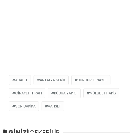
ADALET
ANTALYA SERIK
BURDUR CINAYET
CINAYET ITIRAFI
KÜBRA YAPICI
MÜEBBET HAPIS
SON DAKIKA
VAHŞET
İLGİNİZİ
ÇEKEBİLİR