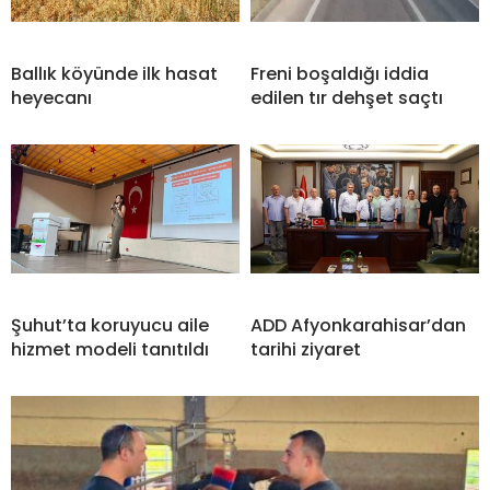
Ballık köyünde ilk hasat
Freni boşaldığı iddia
heyecanı
edilen tır dehşet saçtı
Şuhut’ta koruyucu aile
ADD Afyonkarahisar’dan
hizmet modeli tanıtıldı
tarihi ziyaret