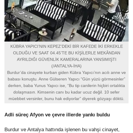
KÜBRA YAPICI’NIN KEPEZ’DEKİ BİR KAFEDE İKİ ERKEKLE
OLDUĞU VE SAAT 04.45’TE BU KİŞİLERLE MEKÂNDAN
AYRILDIĞI GÜVENLİK KAMERALARINA YANSIMIŞTI
(/ANTALYA-İHA)
Burdur’da cinayete kurban giden Kübra Yapıcı’nın acılı anne ve
babası konuştu. Anne Gülseren Yapıcı “Gün yüzü görmesinler”
derken, baba Yunus Yapıcı ise, “Bu tip canilerin hiçbiri ortalıkta
dolaşmasın. Kimsenin canı bu kadar ucuz değil. 10 sefer
müebbet versinler, bunu hak ediyorlar” diyerek gözyaşı döktü.
Adli süreç Afyon ve çevre illerde yankı buldu
Burdur ve Antalya hattında işlenen bu vahşi cinayet,