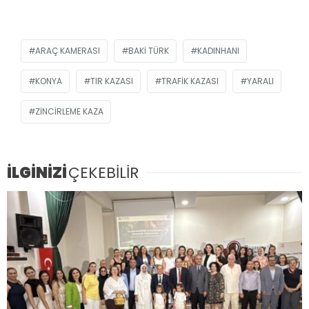
ARAÇ KAMERASI
BAKI TÜRK
KADINHANI
KONYA
TIR KAZASI
TRAFIK KAZASI
YARALI
ZINCIRLEME KAZA
İLGİNİZİ
ÇEKEBİLİR