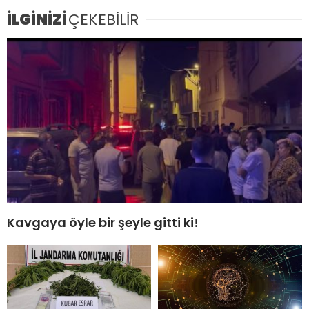
İLGİNİZİ
ÇEKEBİLİR
Kavgaya öyle bir şeyle gitti ki!