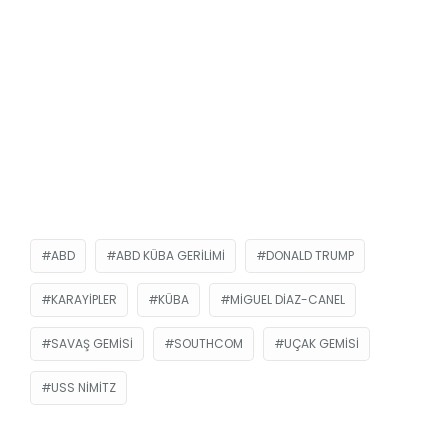
ABD
ABD KÜBA GERILIMI
DONALD TRUMP
KARAYIPLER
KÜBA
MIGUEL DIAZ-CANEL
SAVAŞ GEMISI
SOUTHCOM
UÇAK GEMISI
USS NIMITZ