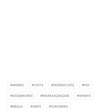
AKDENIZ
CEUTA
DÜZENSIZ GÖÇ
FAS
GÖÇMEN KRIZI
INSAN KAÇAKÇILIĞI
ISPANYA
MELILLA
SEBTE
SON DAKIKA