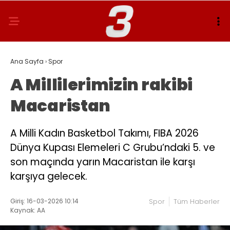
Ana Sayfa
›
Spor
A Millilerimizin rakibi
Macaristan
A Milli Kadın Basketbol Takımı, FIBA 2026
Dünya Kupası Elemeleri C Grubu’ndaki 5. ve
son maçında yarın Macaristan ile karşı
karşıya gelecek.
Giriş: 16-03-2026 10:14
Spor
Tüm Haberler
Kaynak: AA