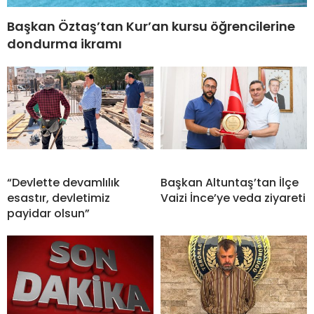
Başkan Öztaş’tan Kur’an kursu öğrencilerine
dondurma ikramı
“Devlette devamlılık
Başkan Altuntaş’tan İlçe
esastır, devletimiz
Vaizi İnce’ye veda ziyareti
payidar olsun”