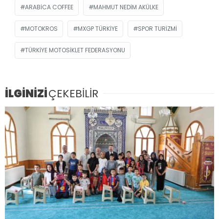
ARABICA COFFEE
MAHMUT NEDIM AKÜLKE
MOTOKROS
MXGP TÜRKIYE
SPOR TURIZMI
TÜRKIYE MOTOSIKLET FEDERASYONU
İLGİNİZİ
ÇEKEBİLİR