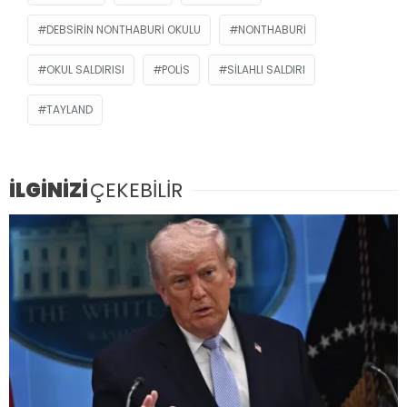
DEBSIRIN NONTHABURI OKULU
NONTHABURI
OKUL SALDIRISI
POLIS
SILAHLI SALDIRI
TAYLAND
İLGİNİZİ
ÇEKEBİLİR