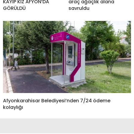
KAYIP KIZ AFYON’DA
araç ağaçlık alana
GÖRÜLDÜ
savruldu
Afyonkarahisar Belediyesi’nden 7/24 ödeme
kolaylığı