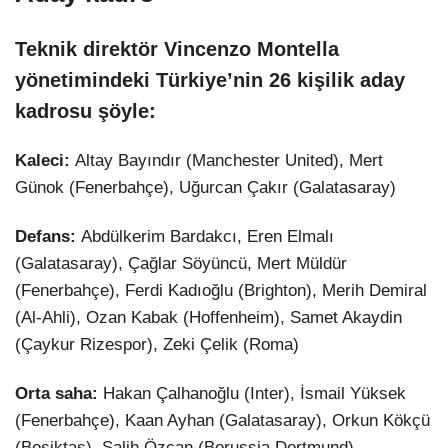
Teknik direktör Vincenzo Montella
yönetimindeki Türkiye’nin 26 kişilik aday
kadrosu şöyle:
Kaleci:
Altay Bayındır (Manchester United), Mert
Günok (Fenerbahçe), Uğurcan Çakır (Galatasaray)
Defans:
Abdülkerim Bardakcı, Eren Elmalı
(Galatasaray), Çağlar Söyüncü, Mert Müldür
(Fenerbahçe), Ferdi Kadıoğlu (Brighton), Merih Demiral
(Al-Ahli), Ozan Kabak (Hoffenheim), Samet Akaydin
(Çaykur Rizespor), Zeki Çelik (Roma)
Orta saha:
Hakan Çalhanoğlu (Inter), İsmail Yüksek
(Fenerbahçe), Kaan Ayhan (Galatasaray), Orkun Kökçü
(Beşiktaş), Salih Özcan (Borussia Dortmund)