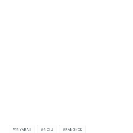
15 YARALI
6 ÖLÜ
BANGKOK