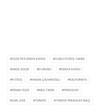
2026 FIFA DÜNYA KUPASI
A MILLI FUTBOL TAKIMI
ARDA GÜLER
D GRUBU
DÜNYA KUPASI
FUTBOL
HAKAN ÇALHANOĞLU
KALIFORNIYA
KENAN YILDIZ
MILLI TAKIM
PARAGUAY
SAN JOSE
TÜRKIYE
TÜRKIYE PARAGUAY MAÇI