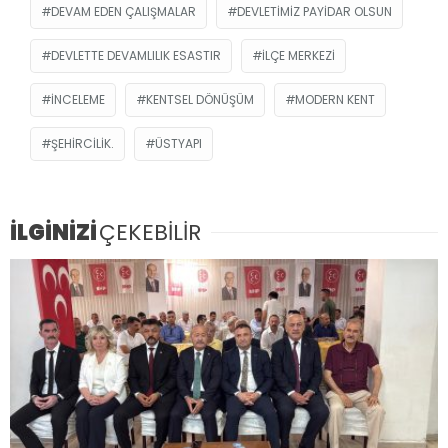
DEVAM EDEN ÇALIŞMALAR
DEVLETIMIZ PAYIDAR OLSUN
DEVLETTE DEVAMLILIK ESASTIR
İLÇE MERKEZI
INCELEME
KENTSEL DÖNÜŞÜM
MODERN KENT
ŞEHIRCILIK.
ÜSTYAPI
İLGİNİZİ
ÇEKEBİLİR