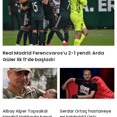
Real Madrid Ferencvaros’u 2-1 yendi: Arda
Güler ilk 11’de başladı!
Albay Alper Topsakal
Serdar Ortaç hastaneye
kimdir? Hakkında hangi
mi kaldırıldı? Ünlü