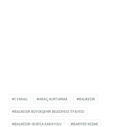
1 YARALI
ARAÇ KURTARMA
BALIKESIR
BALIKESIR BÜYÜKŞEHIR BELEDIYESI İTFAIYESI
BALIKESIR-BURSA KARAYOLU
BARIYER KESME