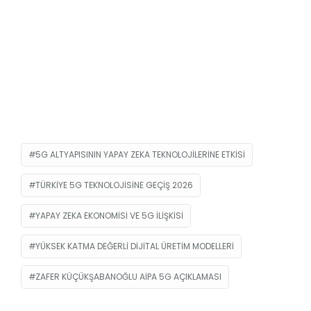
5G ALTYAPISININ YAPAY ZEKA TEKNOLOJILERINE ETKISI
TÜRKIYE 5G TEKNOLOJISINE GEÇIŞ 2026
YAPAY ZEKA EKONOMISI VE 5G ILIŞKISI
YÜKSEK KATMA DEĞERLI DIJITAL ÜRETIM MODELLERI
ZAFER KÜÇÜKŞABANOĞLU AIPA 5G AÇIKLAMASI