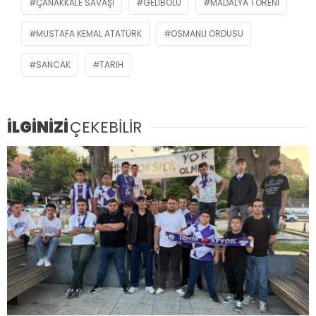
ÇANAKKALE SAVAŞI
GELIBOLU
MADALYA TÖRENI
MUSTAFA KEMAL ATATÜRK
OSMANLI ORDUSU
SANCAK
TARIH
İLGİNİZİ
ÇEKEBİLİR