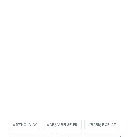
57’NCI ALAY
ARŞIV BELGELERI
BARIŞ BORLAT