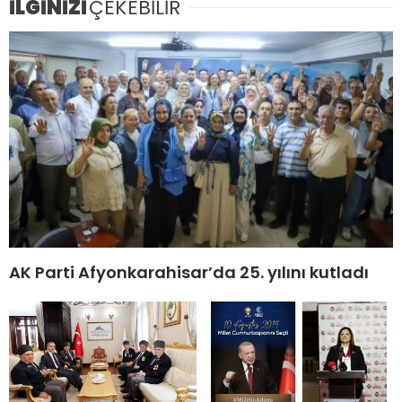
İLGİNİZİ
ÇEKEBİLİR
AK Parti Afyonkarahisar’da 25. yılını kutladı