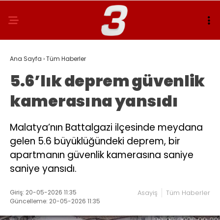
Ana Sayfa
›
Tüm Haberler
5.6’lık deprem güvenlik
kamerasına yansıdı
Malatya’nın Battalgazi ilçesinde meydana
gelen 5.6 büyüklüğündeki deprem, bir
apartmanın güvenlik kamerasına saniye
saniye yansıdı.
Giriş: 20-05-2026 11:35
Asayiş
Tüm Haberler
Güncelleme: 20-05-2026 11:35