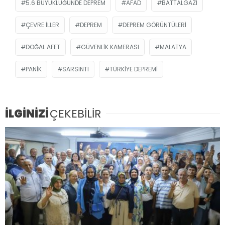
5.6 BÜYÜKLÜĞÜNDE DEPREM
AFAD
BATTALGAZI
ÇEVRE ILLER
DEPREM
DEPREM GÖRÜNTÜLERI
DOĞAL AFET
GÜVENLIK KAMERASI
MALATYA
PANIK
SARSINTI
TÜRKIYE DEPREMI
İLGİNİZİ
ÇEKEBİLİR