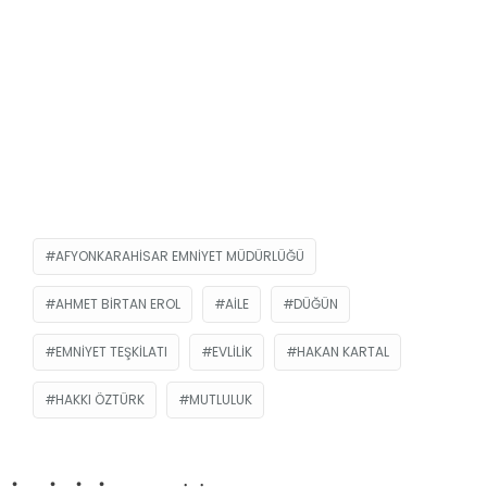
AFYONKARAHISAR EMNIYET MÜDÜRLÜĞÜ
AHMET BIRTAN EROL
AILE
DÜĞÜN
EMNIYET TEŞKILATI
EVLILIK
HAKAN KARTAL
HAKKI ÖZTÜRK
MUTLULUK