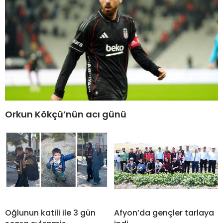
Orkun Kökçü’nün acı günü
Oğlunun katili ile 3 gün
Afyon’da gençler tarlaya