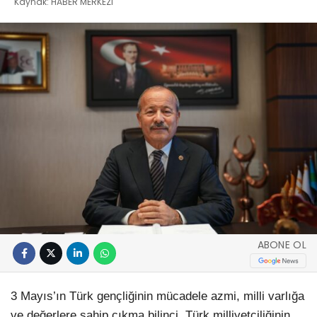
Kaynak: HABER MERKEZI
ABONE OL
3 Mayıs’ın Türk gençliğinin mücadele azmi, milli varlığa
ve değerlere sahip çıkma bilinci, Türk milliyetçiliğinin