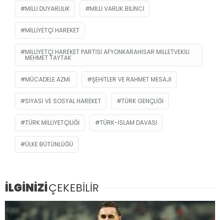
MILLI DUYARLILIK
MILLI VARLIK BILINCI
MILLIYETÇI HAREKET
MILLIYETÇI HAREKET PARTISI AFYONKARAHISAR MILLETVEKILI
MEHMET TAYTAK
MÜCADELE AZMI.
ŞEHITLER VE RAHMET MESAJI
SIYASI VE SOSYAL HAREKET
TÜRK GENÇLIĞI
TÜRK MILLIYETÇILIĞI
TÜRK-İSLAM DAVASI
ÜLKE BÜTÜNLÜĞÜ
İLGİNİZİ
ÇEKEBİLİR