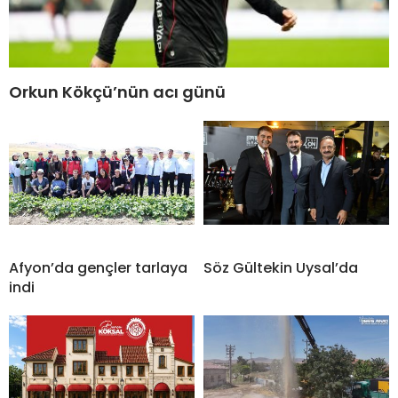
Orkun Kökçü’nün acı günü
Afyon’da gençler tarlaya
Söz Gültekin Uysal’da
indi