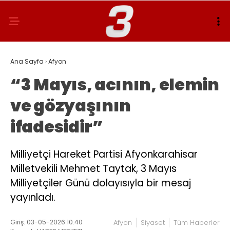
Ana Sayfa
›
Afyon
“3 Mayıs, acının, elemin
ve gözyaşının
ifadesidir”
Milliyetçi Hareket Partisi Afyonkarahisar
Milletvekili Mehmet Taytak, 3 Mayıs
Milliyetçiler Günü dolayısıyla bir mesaj
yayınladı.
Giriş: 03-05-2026 10:40
Afyon
Siyaset
Tüm Haberler