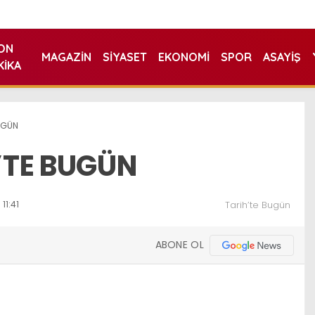
ON
MAGAZIN
SIYASET
EKONOMI
SPOR
ASAYIŞ
KIKA
UGÜN
’TE BUGÜN
11:41
Tarih’te Bugün
ABONE OL