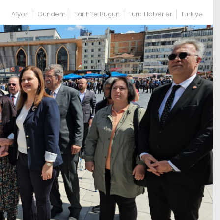
Afyon
Gündem
Tarih’te Bugün
Tüm Haberler
Türkiye