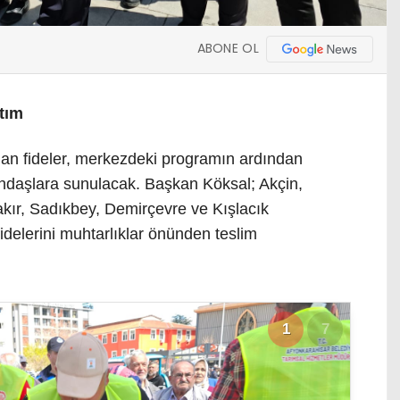
ABONE OL
tım
lanan fideler, merkezdeki programın ardından
ndaşlara sunulacak. Başkan Köksal; Akçin,
akır, Sadıkbey, Demirçevre ve Kışlacık
fidelerini muhtarlıklar önünden teslim
1
7