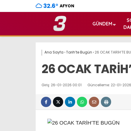
32.6
°
AFYON
S
GÜNDEM
DA
Ana Sayfa
›
Tarih’te Bugün
›
26 OCAK TARİH’TE B
26 OCAK TARİH
Giriş: 26-01-2026 00:01
Güncelleme: 22-01-2026 