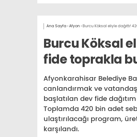
Ana Sayfa
›
Afyon
›
Burcu Köksal eliyle dağıttı! 4
Burcu Köksal el
fide toprakla b
Afyonkarahisar Belediye Ba
canlandırmak ve vatandaş
başlatılan dev fide dağıtım
Toplamda 420 bin adet sebze
ulaştırılacağı program, üre
karşılandı.