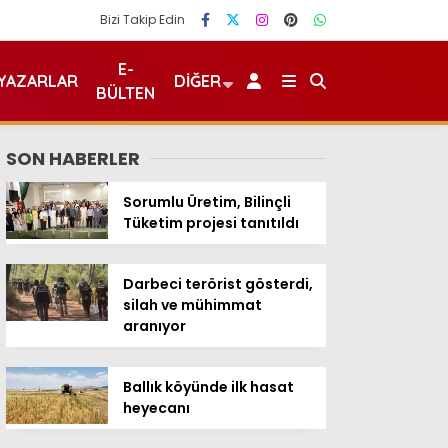
Bizi Takip Edin
E-
YAZARLAR
DIĞER
BÜLTEN
SON HABERLER
Sorumlu Üretim, Bilinçli
Tüketim projesi tanıtıldı
Darbeci terörist gösterdi,
silah ve mühimmat
aranıyor
Ballık köyünde ilk hasat
heyecanı