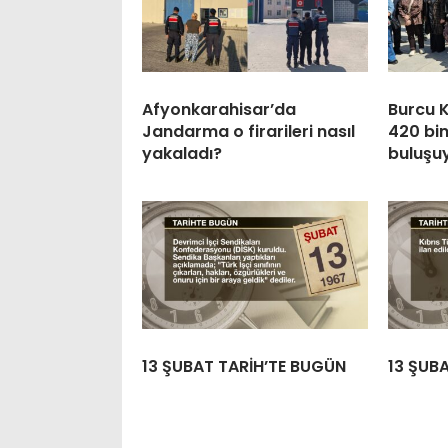
Afyonkarahisar’da
Burcu K
Jandarma o firarileri nasıl
420 bin
yakaladı?
buluşu
13 ŞUBAT TARİH’TE BUGÜN
13 ŞUB