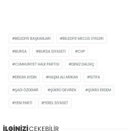
BELEDIYE BAŞKANLARI
BELEDIYE MECLIS ÜYELERI
BURSA
BURSA SIYASETI
CHP
CUMHURIYET HALK PARTISI
DENIZ DALGIÇ
ERKAN AYDIN
HAŞIM ALI ARIKAN
ISTIFA
ŞADI ÖZDEMIR
ŞÜKRÜ DEVIREN
ŞÜKRÜ ERDEM
YENI PARTI
YEREL SIYASET
İLGİNİZİ
ÇEKEBİLİR