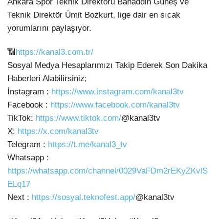
Ankara Spor Teknik Direktörü Bahaddin Güneş ve
Teknik Direktör Ümit Bozkurt, lige dair en sıcak
yorumlarını paylaşıyor.
📶
https://kanal3.com.tr/
Sosyal Medya Hesaplarımızı Takip Ederek Son Dakika
Haberleri Alabilirsiniz;
İnstagram :
https://www.instagram.com/kanal3tv
Facebook :
https://www.facebook.com/kanal3tv
TikTok:
https://www.tiktok.com/
@kanal3tv
X:
https://x.com/kanal3tv
Telegram :
https://t.me/kanal3_tv
Whatsapp :
https://whatsapp.com/channel/0029VaFDm2rEKyZKvlS
ELq17
Next :
https://sosyal.teknofest.app/
@kanal3tv