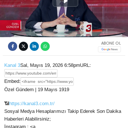
Play
Video
ABONE OL
Kanal 3
Sal, Mayıs 19, 2026 6:58pm
URL:
Embed:
Özel Gündem | 19 Mayıs 1919
📶
https://kanal3.com.tr/
Sosyal Medya Hesaplarımızı Takip Ederek Son Dakika
Haberleri Alabilirsiniz;
İnstagram : <a