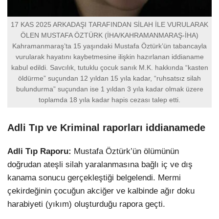
17 KAS 2025 ARKADAŞI TARAFINDAN SİLAH İLE VURULARAK
ÖLEN MUSTAFA ÖZTÜRK (İHA/KAHRAMANMARAŞ-İHA)
Kahramanmaraş’ta 15 yaşındaki Mustafa Öztürk’ün tabancayla
vurularak hayatını kaybetmesine ilişkin hazırlanan iddianame
kabul edildi. Savcılık, tutuklu çocuk sanık M.K. hakkında “kasten
öldürme” suçundan 12 yıldan 15 yıla kadar, “ruhsatsız silah
bulundurma” suçundan ise 1 yıldan 3 yıla kadar olmak üzere
toplamda 18 yıla kadar hapis cezası talep etti.
Adli Tıp ve Kriminal raporları iddianamede
Adli Tıp Raporu:
Mustafa Öztürk’ün ölümünün
doğrudan ateşli silah yaralanmasına bağlı iç ve dış
kanama sonucu gerçekleştiği belgelendi. Mermi
çekirdeğinin çocuğun akciğer ve kalbinde ağır doku
harabiyeti (yıkım) oluşturduğu rapora geçti.