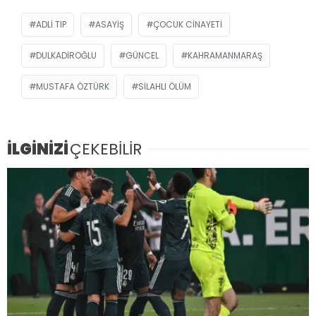
ADLI TIP
ASAYIŞ
ÇOCUK CINAYETI
DULKADIROĞLU
GÜNCEL
KAHRAMANMARAŞ
MUSTAFA ÖZTÜRK
SILAHLI ÖLÜM
İLGİNİZİ
ÇEKEBİLİR