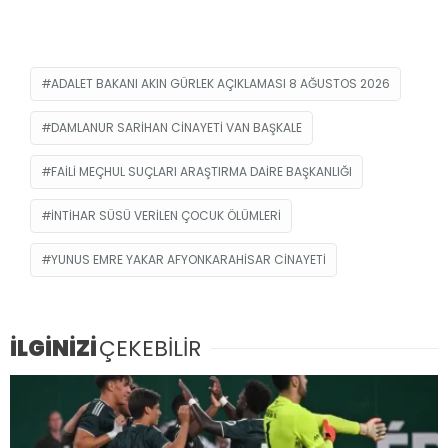
ADALET BAKANI AKIN GÜRLEK AÇIKLAMASI 8 AĞUSTOS 2026
DAMLANUR SARIHAN CINAYETI VAN BAŞKALE
FAILI MEÇHUL SUÇLARI ARAŞTIRMA DAIRE BAŞKANLIĞI
INTIHAR SÜSÜ VERILEN ÇOCUK ÖLÜMLERI
YUNUS EMRE YAKAR AFYONKARAHISAR CINAYETI
İLGİNİZİ
ÇEKEBİLİR