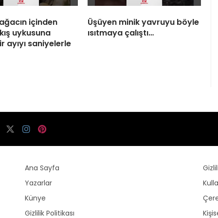
 ağacın içinden
Üşüyen minik yavruyu böyle
 kış uykusuna
ısıtmaya çalıştı…
r ayıyı saniyelerle
Ana Sayfa
Gizli
Yazarlar
Kull
Künye
Çere
Gizlilik Politikası
Kişi