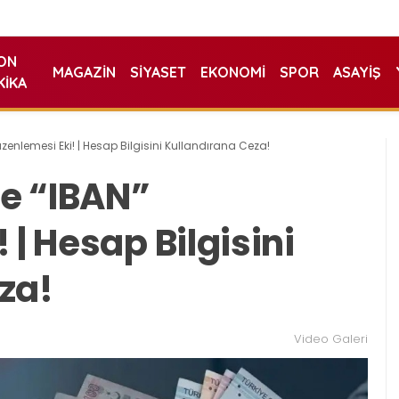
ON
MAGAZIN
SIYASET
EKONOMI
SPOR
ASAYIŞ
KIKA
üzenlemesi Eki! | Hesap Bilgisini Kullandırana Ceza!
ne “IBAN”
 | Hesap Bilgisini
za!
Video Galeri