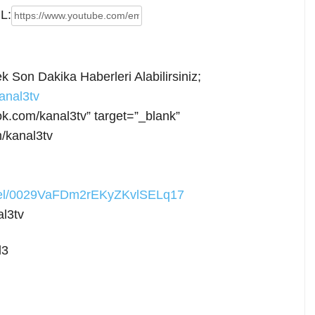
L:
 Son Dakika Haberleri Alabilirsiniz;
anal3tv
ok.com/kanal3tv” target=”_blank”
/kanal3tv
nnel/0029VaFDm2rEKyZKvlSELq17
l3tv
l3