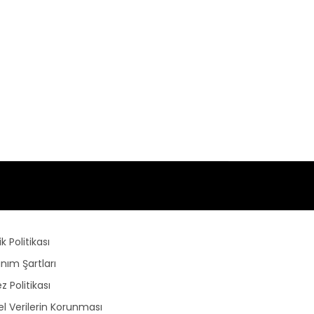
lik Politikası
anım Şartları
z Politikası
sel Verilerin Korunması