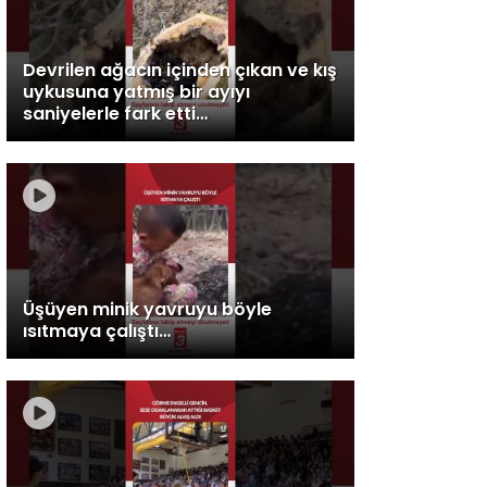
Devrilen ağacın içinden çıkan ve kış
uykusuna yatmış bir ayıyı
saniyelerle fark etti…
Üşüyen minik yavruyu böyle
ısıtmaya çalıştı…