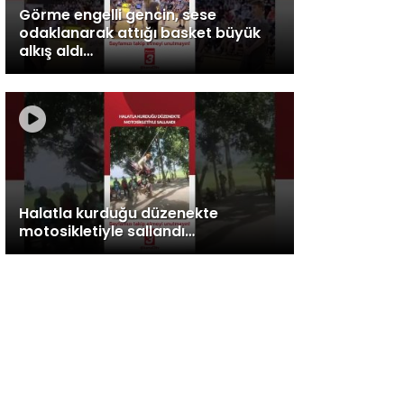
Görme engelli gencin, sese
odaklanarak attığı basket büyük
alkış aldı…
Halatla kurduğu düzenekte
motosikletiyle sallandı…