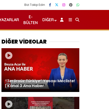
Bizi Takip Edin
E-
YAZARLAR
DIĞER
BÜLTEN
DİĞER VİDEOLAR
“Terörsüz Türkiye” Yasası Mecliste!
| Kanal 3 Ana Haber