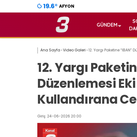
19.6
°
AFYON
S
GÜNDEM
DA
Ana Sayfa
›
Video Galeri
›
12. Yargı Paketine “IBAN” D
12. Yargı Paketi
Düzenlemesi Eki!
Kullandırana Ce
Giriş: 24-06-2026 20:00