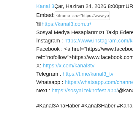
Kanal 3
Çar, Haziran 24, 2026 8:00pm
UR
Embed:
📶
https://kanal3.com.tr/
Sosyal Medya Hesaplarımızı Takip Ederek
İnstagram :
https://www.instagram.com/k
Facebook : <a
href=”https://www.facebo
rel=”nofollow”>https://www.facebook.com
X:
https://x.com/kanal3tv
Telegram :
https://t.me/kanal3_tv
Whatsapp :
https://whatsapp.com/cha
Next :
https://sosyal.teknofest.app/
@kana
#Kanal3AnaHaber #Kanal3Haber #Kana