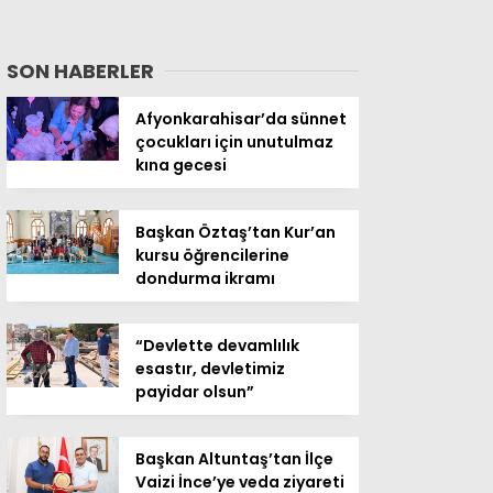
SON HABERLER
Afyonkarahisar’da sünnet
çocukları için unutulmaz
kına gecesi
Başkan Öztaş’tan Kur’an
kursu öğrencilerine
dondurma ikramı
“Devlette devamlılık
esastır, devletimiz
payidar olsun”
Başkan Altuntaş’tan İlçe
Vaizi İnce’ye veda ziyareti