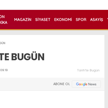
ON
MAGAZIN
SIYASET
EKONOMI
SPOR
ASAYIŞ
KIKA
UGÜN
’TE BUGÜN
09:19
Tarih’te Bugün
ABONE OL