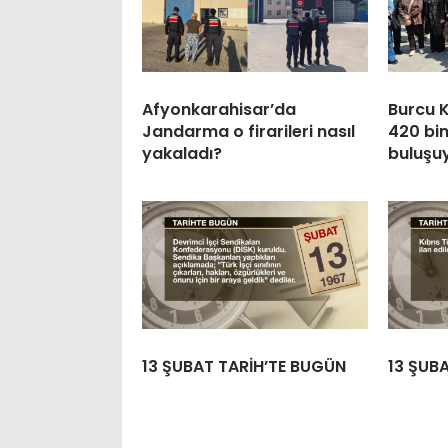
Afyonkarahisar’da
Burcu K
Jandarma o firarileri nasıl
420 bin
yakaladı?
buluşu
13 ŞUBAT TARİH’TE BUGÜN
13 ŞUB