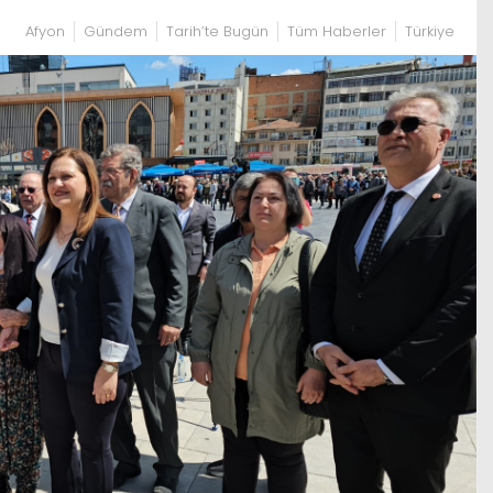
Afyon
Gündem
Tarih’te Bugün
Tüm Haberler
Türkiye