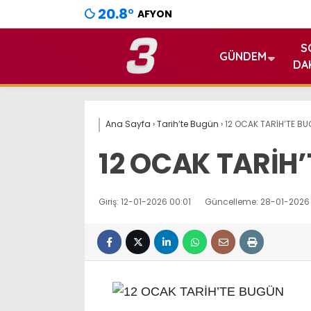
20.8
°
AFYON
S
GÜNDEM
DA
Ana Sayfa
›
Tarih’te Bugün
›
12 OCAK TARİH’TE B
12 OCAK TARİH
Giriş: 12-01-2026 00:01
Güncelleme: 28-01-2026 