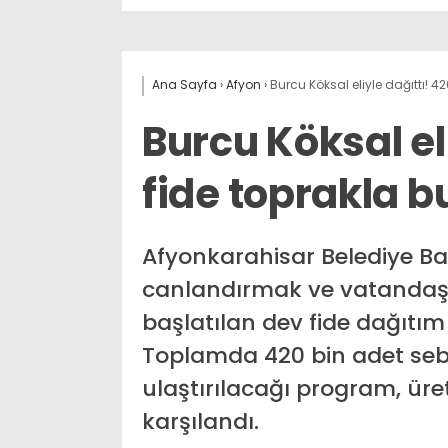
Ana Sayfa
›
Afyon
›
Burcu Köksal eliyle dağıttı! 4
Burcu Köksal el
fide toprakla b
Afyonkarahisar Belediye Ba
canlandırmak ve vatandaş
başlatılan dev fide dağıtım
Toplamda 420 bin adet sebze
ulaştırılacağı program, üre
karşılandı.