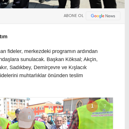
ABONE OL
tım
lanan fideler, merkezdeki programın ardından
ndaşlara sunulacak. Başkan Köksal; Akçin,
akır, Sadıkbey, Demirçevre ve Kışlacık
fidelerini muhtarlıklar önünden teslim
1
7