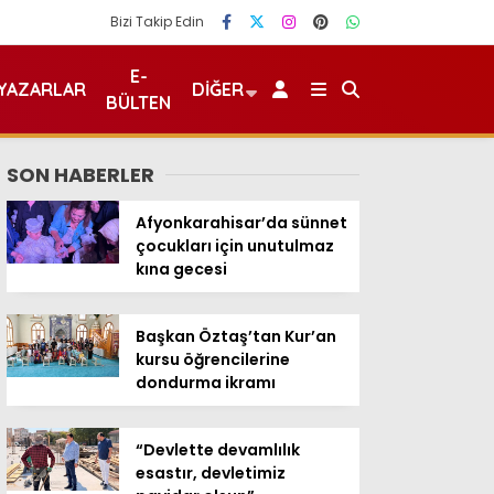
Bizi Takip Edin
E-
YAZARLAR
DIĞER
BÜLTEN
SON HABERLER
Afyonkarahisar’da sünnet
çocukları için unutulmaz
kına gecesi
Başkan Öztaş’tan Kur’an
kursu öğrencilerine
dondurma ikramı
“Devlette devamlılık
esastır, devletimiz