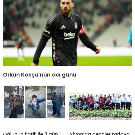
Orkun Kökçü’nün acı günü
Oğlunun katili ile 3 gün
Afyon’da gençler tarlaya