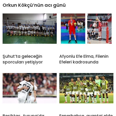
Orkun Kökçü’nün acı günü
Şuhut’ta geleceğin
Afyonlu Efe Elma, Filenin
sporcuları yetişiyor
Efeleri kadrosunda
Beşiktaş, Avrupa’da
Fenerbahçe, avantaj elde