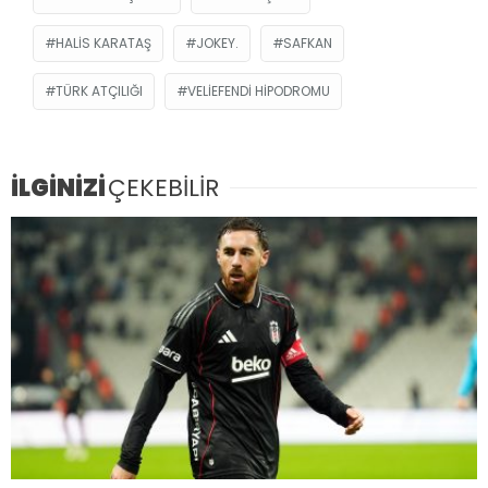
HALIS KARATAŞ
JOKEY.
SAFKAN
TÜRK ATÇILIĞI
VELIEFENDI HIPODROMU
İLGİNİZİ
ÇEKEBİLİR