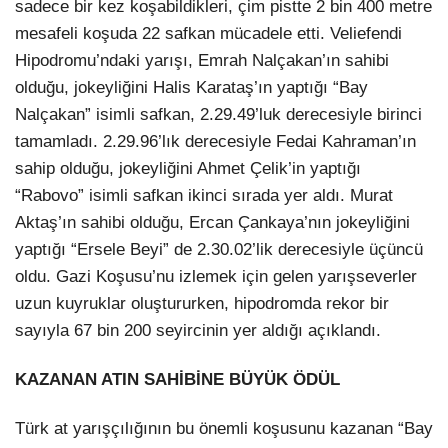
sadece bir kez koşabildikleri, çim pistte 2 bin 400 metre
mesafeli koşuda 22 safkan mücadele etti. Veliefendi
Hipodromu’ndaki yarışı, Emrah Nalçakan’ın sahibi
olduğu, jokeyliğini Halis Karataş’ın yaptığı “Bay
Nalçakan” isimli safkan, 2.29.49’luk derecesiyle birinci
tamamladı. 2.29.96’lık derecesiyle Fedai Kahraman’ın
sahip olduğu, jokeyliğini Ahmet Çelik’in yaptığı
“Rabovo” isimli safkan ikinci sırada yer aldı. Murat
Aktaş’ın sahibi olduğu, Ercan Çankaya’nın jokeyliğini
yaptığı “Ersele Beyi” de 2.30.02’lik derecesiyle üçüncü
oldu. Gazi Koşusu’nu izlemek için gelen yarışseverler
uzun kuyruklar oluştururken, hipodromda rekor bir
sayıyla 67 bin 200 seyircinin yer aldığı açıklandı.
KAZANAN ATIN SAHİBİNE BÜYÜK ÖDÜL
Türk at yarışçılığının bu önemli koşusunu kazanan “Bay