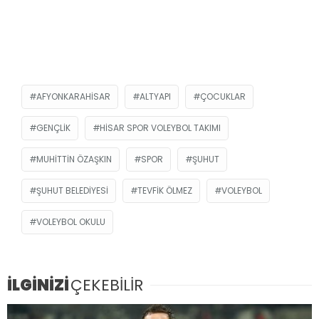
AFYONKARAHISAR
ALTYAPI
ÇOCUKLAR
GENÇLIK
HISAR SPOR VOLEYBOL TAKIMI
MUHITTIN ÖZAŞKIN
SPOR
ŞUHUT
ŞUHUT BELEDIYESI
TEVFIK ÖLMEZ
VOLEYBOL
VOLEYBOL OKULU
İLGİNİZİ
ÇEKEBİLİR