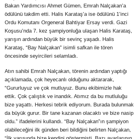
Bakan Yardımcısı Ahmet Gümen, Emrah Nalçakan’a
ödülünü takdim etti. Halis Karataş’a ise ödülünü 1’inci
Ordu Komutanı Orgeneral Bahtiyar Ersay verdi. Gazi
Koşusu’nda 7. kez şampiyonluğa ulaşan Halis Karataş,
yarışın ardından büyük bir sevinç yaşadı. Halis
Karataş, “Bay Nalçakan” isimli safkan ile tören
öncesinde seyircileri selamladı.
Atın sahibi Emrah Nalçakan, törenin ardından yaptığı
açıklamada, çok heyecanlı olduğunu aktararak,
“Gururluyuz ve çok mutluyuz. Bunu ekibimizle hak
ettik. Çok çalıştık ve inandık. Atımız da bu mutluluğu
bize yaşattı. Herkesi tebrik ediyorum. Burada bulunmak
da büyük gurur. Bir tane kazanan olacaktı ve bize nasip
oldu.” ifadelerini kullandı. “Bay Nalçakan”ın şampiyon
olabileceğini ilk günden beri bildiğini belirten Nalçakan,
“İlk yarışında bize kendini göstermişti. Bazı ayarlarının