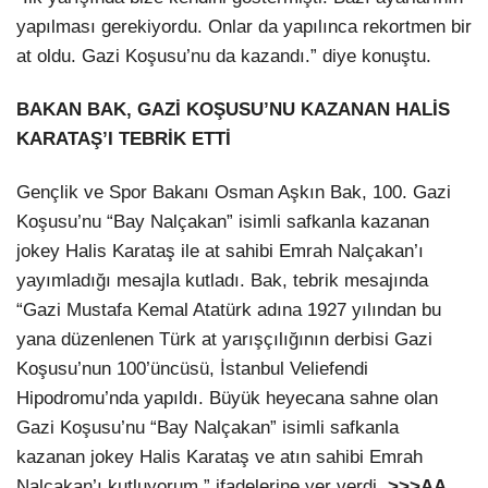
yapılması gerekiyordu. Onlar da yapılınca rekortmen bir
at oldu. Gazi Koşusu’nu da kazandı.” diye konuştu.
BAKAN BAK, GAZİ KOŞUSU’NU KAZANAN HALİS
KARATAŞ’I TEBRİK ETTİ
Gençlik ve Spor Bakanı Osman Aşkın Bak, 100. Gazi
Koşusu’nu “Bay Nalçakan” isimli safkanla kazanan
jokey Halis Karataş ile at sahibi Emrah Nalçakan’ı
yayımladığı mesajla kutladı. Bak, tebrik mesajında
“Gazi Mustafa Kemal Atatürk adına 1927 yılından bu
yana düzenlenen Türk at yarışçılığının derbisi Gazi
Koşusu’nun 100’üncüsü, İstanbul Veliefendi
Hipodromu’nda yapıldı. Büyük heyecana sahne olan
Gazi Koşusu’nu “Bay Nalçakan” isimli safkanla
kazanan jokey Halis Karataş ve atın sahibi Emrah
Nalçakan’ı kutluyorum.” ifadelerine yer verdi.
>>>AA