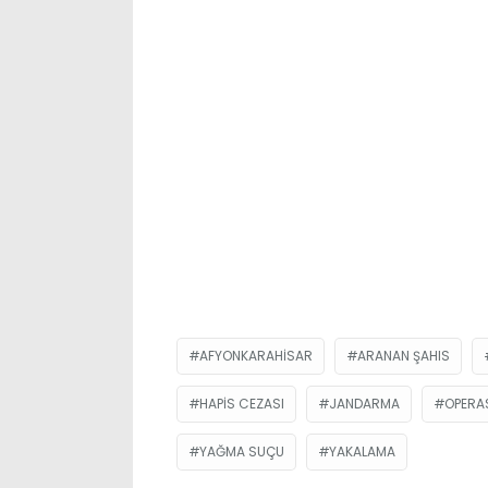
AFYONKARAHISAR
ARANAN ŞAHIS
HAPIS CEZASI
JANDARMA
OPERA
YAĞMA SUÇU
YAKALAMA