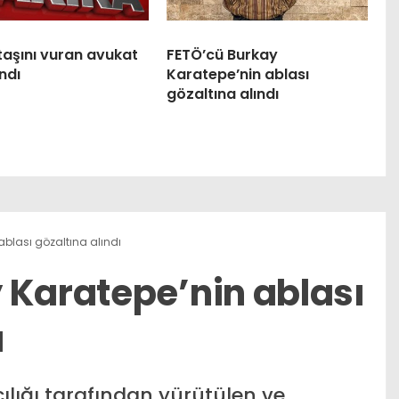
taşını vuran avukat
FETÖ’cü Burkay
ndı
Karatepe’nin ablası
gözaltına alındı
ablası gözaltına alındı
 Karatepe’nin ablası
ı
lığı tarafından yürütülen ve