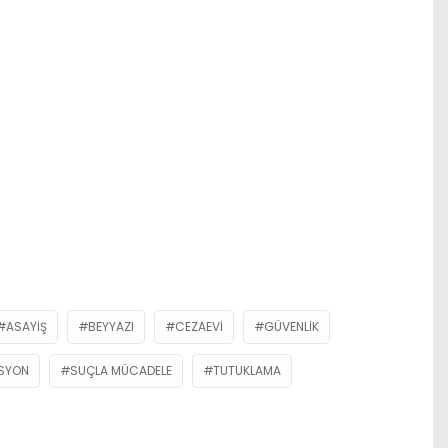
ASAYIŞ
BEYYAZI
CEZAEVI
GÜVENLIK
SYON
SUÇLA MÜCADELE
TUTUKLAMA