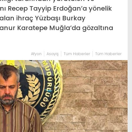
ı Recep Tayyip Erdoğan’a yönelik
r alan ihraç Yüzbaşı Burkay
lanur Karatepe Muğla’da gözaltına
Afyon
Asayiş
Tüm Haberler
Tüm Haberler