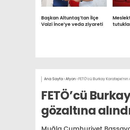
Başkan Altuntaş’tan İlçe
Meslek
Vaizi İnce’ye veda ziyareti
tutukla
Ana Sayfa
›
Afyon
›
FETÖ’cü Burkay Karatepe’nin 
FETÖ’cü Burkay
gözaltına alınd
Muğla Cumhuriyet Başsavcı