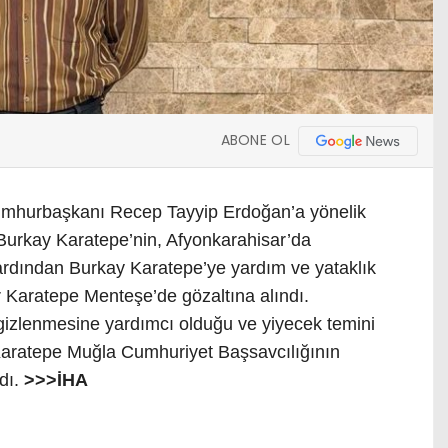
ABONE OL
umhurbaşkanı Recep Tayyip Erdoğan’a yönelik
 Burkay Karatepe’nin, Afyonkarahisar’da
 ardından Burkay Karatepe’ye yardım ve yataklık
ur Karatepe Menteşe’de gözaltına alındı.
gizlenmesine yardımcı olduğu ve yiyecek temini
 Karatepe Muğla Cumhuriyet Başsavcılığının
ndı.
>>>İHA