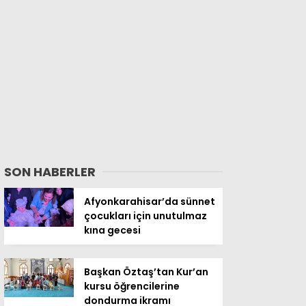
SON HABERLER
Afyonkarahisar’da sünnet
çocukları için unutulmaz
kına gecesi
Başkan Öztaş’tan Kur’an
kursu öğrencilerine
dondurma ikramı