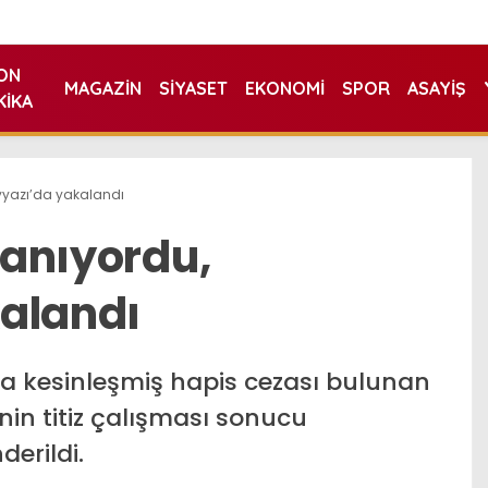
ON
MAGAZIN
SIYASET
EKONOMI
SPOR
ASAYIŞ
KIKA
eyyazı’da yakalandı
aranıyordu,
alandı
a kesinleşmiş hapis cezası bulunan
nin titiz çalışması sonucu
erildi.