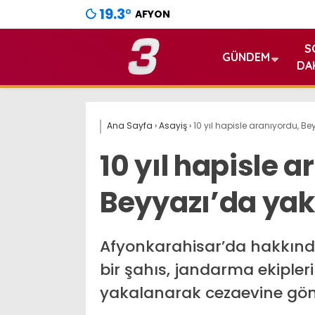
19.3
°
AFYON
S
GÜNDEM
DA
Ana Sayfa
›
Asayiş
›
10 yıl hapisle aranıyordu, B
10 yıl hapisle 
Beyyazı’da yak
Afyonkarahisar’da hakkınd
bir şahıs, jandarma ekipleri
yakalanarak cezaevine gönd