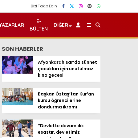
Bizi Takip Edin
E-
YAZARLAR
DIĞER
BÜLTEN
SON HABERLER
Afyonkarahisar’da sünnet
çocukları için unutulmaz
kına gecesi
Başkan Öztaş’tan Kur’an
kursu öğrencilerine
dondurma ikramı
“Devlette devamlılık
esastır, devletimiz