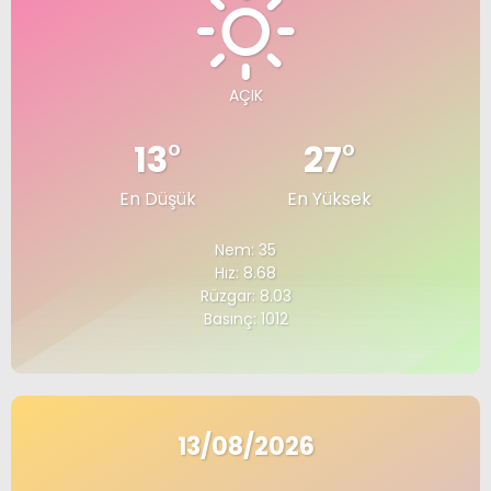
AÇIK
13
°
27
°
En Düşük
En Yüksek
Nem: 35
Hız: 8.68
Rüzgar: 8.03
Basınç: 1012
13/08/2026