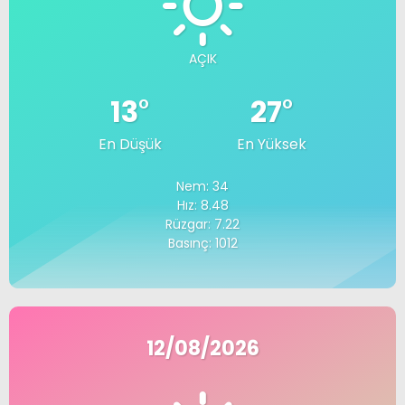
AÇIK
13
°
27
°
En Düşük
En Yüksek
Nem: 34
Hız: 8.48
Rüzgar: 7.22
Basınç: 1012
12/08/2026