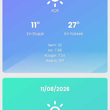
AÇIK
11
°
27
°
En Düşük
En Yüksek
Nem: 32
Hız: 7.88
Rüzgar: 7.24
Basınç: 1011
11/08/2026