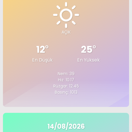
AÇIK
12
°
25
°
En Düşük
En Yüksek
Nem: 39
Hız: 10.17
Rüzgar: 12.45
Basınç: 1013
14/08/2026