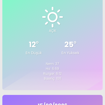
AÇIK
12
°
25
°
En Düşük
En Yüksek
Nem: 37
Hız: 6.69
Rüzgar: 6.12
Basınç: 1011