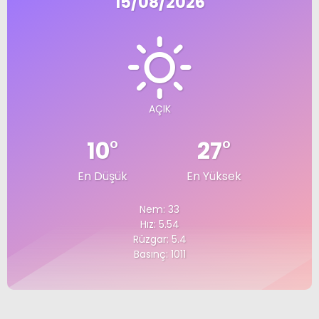
15/08/2026
AÇIK
10
°
27
°
En Düşük
En Yüksek
Nem: 33
Hız: 5.54
Rüzgar: 5.4
Basınç: 1011