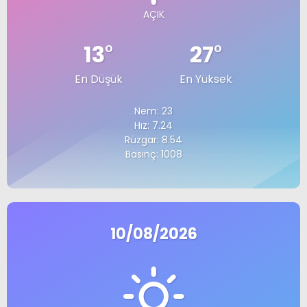
AÇIK
13
°
27
°
En Düşük
En Yüksek
Nem: 23
Hız: 7.24
Rüzgar: 8.54
Basınç: 1008
10/08/2026