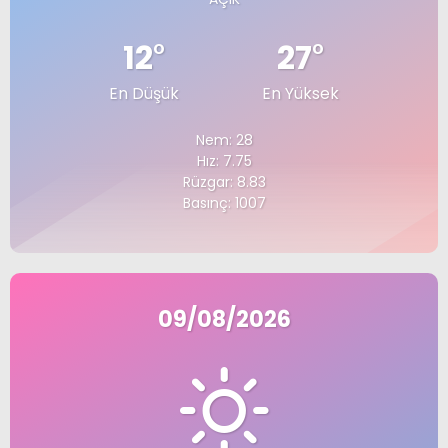
12
°
27
°
En Düşük
En Yüksek
Nem: 28
Hız: 7.75
Rüzgar: 8.83
Basınç: 1007
09/08/2026