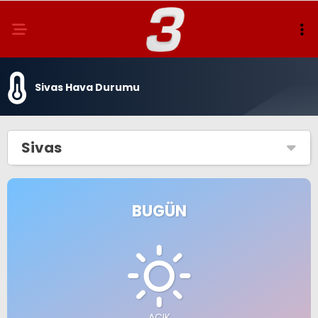
Sivas Hava Durumu
Sivas
BUGÜN
AÇIK