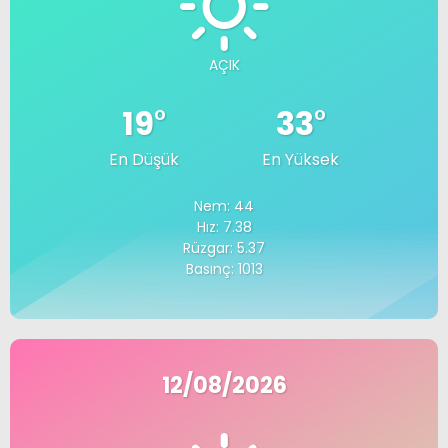
AÇIK
19
°
33
°
En Düşük
En Yüksek
Nem: 44
Hız: 7.38
Rüzgar: 5.37
Basınç: 1013
12/08/2026