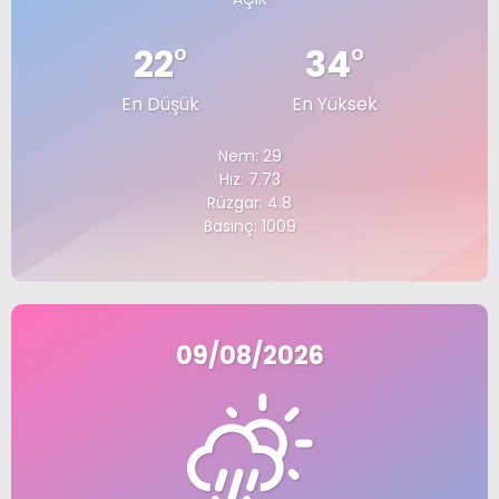
22
°
34
°
En Düşük
En Yüksek
Nem: 29
Hız: 7.73
Rüzgar: 4.8
Basınç: 1009
09/08/2026