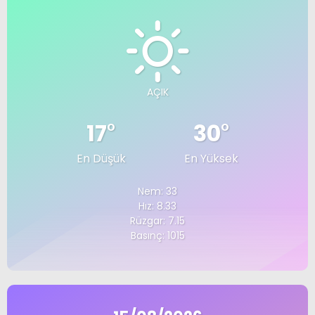
AÇIK
17
°
30
°
En Düşük
En Yüksek
Nem: 33
Hız: 8.33
Rüzgar: 7.15
Basınç: 1015