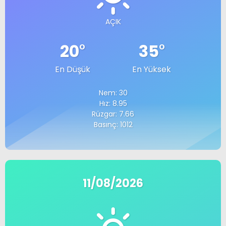
AÇIK
20
°
35
°
En Düşük
En Yüksek
Nem: 30
Hız: 8.95
Rüzgar: 7.66
Basınç: 1012
11/08/2026