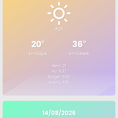
AÇIK
20
°
36
°
En Düşük
En Yüksek
Nem: 21
Hız: 9.37
Rüzgar: 9.92
Basınç: 1015
14/08/2026