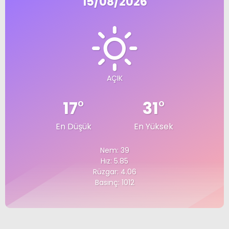
15/08/2026
AÇIK
17
°
31
°
En Düşük
En Yüksek
Nem: 39
Hız: 5.85
Rüzgar: 4.06
Basınç: 1012