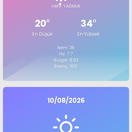
HAFIF YAĞMUR
20
°
34
°
En Düşük
En Yüksek
Nem: 36
Hız: 7.7
Rüzgar: 8.93
Basınç: 1010
10/08/2026