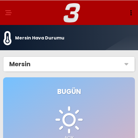
Mersin Hava Durumu
Mersin
BUGÜN
AÇIK