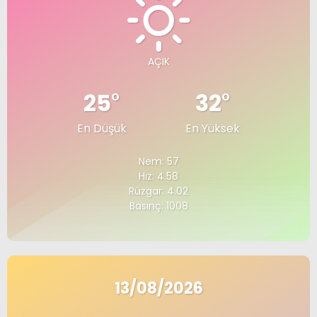
AÇIK
25
°
32
°
En Düşük
En Yüksek
Nem: 57
Hız: 4.58
Rüzgar: 4.02
Basınç: 1008
13/08/2026