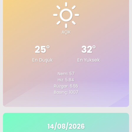
AÇIK
25
°
32
°
En Düşük
En Yüksek
Nem: 57
Hız: 5.84
Rüzgar: 6.55
Basınç: 1007
14/08/2026