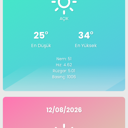
AÇIK
25
°
34
°
En Düşük
En Yüksek
Nem: 51
Hız: 4.62
Rüzgar: 5.01
Basınç: 1006
12/08/2026