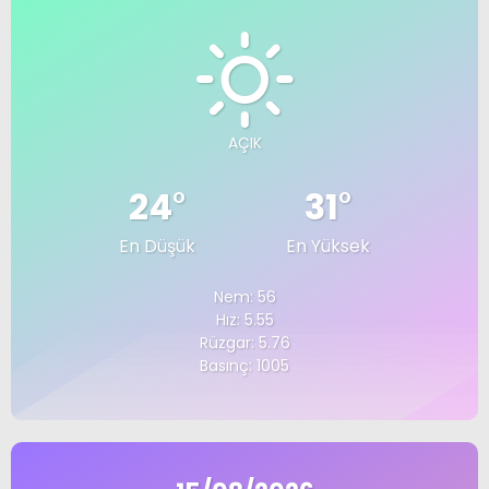
AÇIK
24
°
31
°
En Düşük
En Yüksek
Nem: 56
Hız: 5.55
Rüzgar: 5.76
Basınç: 1005