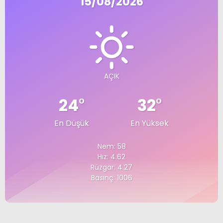
15/08/2026
AÇIK
24
°
32
°
En Düşük
En Yüksek
Nem: 58
Hız: 4.62
Rüzgar: 4.27
Basınç: 1006