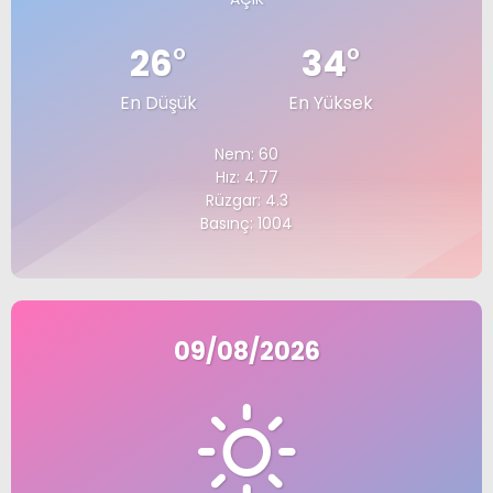
26
°
34
°
En Düşük
En Yüksek
Nem: 60
Hız: 4.77
Rüzgar: 4.3
Basınç: 1004
09/08/2026